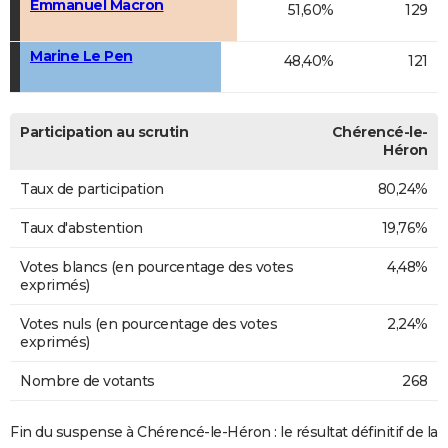
Emmanuel Macron
51,60%
129
Marine Le Pen
48,40%
121
Participation au scrutin
Chérencé-le-
Héron
Taux de participation
80,24%
Taux d'abstention
19,76%
Votes blancs (en pourcentage des votes
4,48%
exprimés)
Votes nuls (en pourcentage des votes
2,24%
exprimés)
Nombre de votants
268
Fin du suspense à Chérencé-le-Héron : le résultat définitif de la