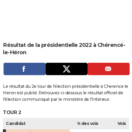
City break
Voyage de noces
Climat
Destinations
Voyage nature
Forum
+
PHOTO
GUIDES D'ACHAT
BONS PLANS
CARTE DE VOEUX
Résultat de la présidentielle 2022 à Chérencé-
le-Héron
Carte Bonne année
Carte Pâques
Carte de Noël
Carte Saint-Valentin
Carte d'anniversaire
DICTIONNAIRE
Biographies
Expressions
Dictionnaire
Citations
Proverbes
PROGRAMME TV
COPAINS D'AVANT
Le résultat du 2e tour de l'élection présidentielle à Cherence le
Se connecter
Collèges
Universités
Service militaire
S'inscrire
Lycées
Primaires
Entreprises
Avis de recherche
AVIS DE DÉCÈS
Heron est publié. Retrouvez ci-dessous le résultat officiel de
l'élection communiqué par le ministère de l'Intérieur.
FORUM
TOUR 2
Lifestyle
Sport
Television
Cinema
Bricolage
Culture
Auto
Voyage
Candidat
% des voix
Voix