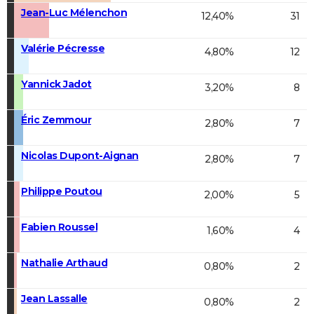
Jean-Luc Mélenchon
12,40%
31
Valérie Pécresse
4,80%
12
Yannick Jadot
3,20%
8
Éric Zemmour
2,80%
7
Nicolas Dupont-Aignan
2,80%
7
Philippe Poutou
2,00%
5
Fabien Roussel
1,60%
4
Nathalie Arthaud
0,80%
2
Jean Lassalle
0,80%
2