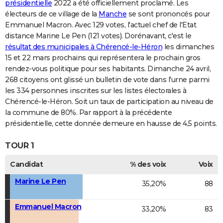
présidentielle
2022 a été officiellement proclamé. Les
électeurs de ce village de la
Manche
se sont prononcés pour
Emmanuel Macron. Avec 129 votes, l'actuel chef de l'Etat
distance Marine Le Pen (121 votes). Dorénavant, c'est le
résultat des municipales à Chérencé-le-Héron
les dimanches
15 et 22 mars prochains qui représentera le prochain gros
rendez-vous politique pour ses habitants. Dimanche 24 avril,
268 citoyens ont glissé un bulletin de vote dans l'urne parmi
les 334 personnes inscrites sur les listes électorales à
Chérencé-le-Héron. Soit un taux de participation au niveau de
la commune de 80%. Par rapport à la précédente
présidentielle, cette donnée demeure en hausse de 4,5 points.
TOUR 1
Candidat
% des voix
Voix
Marine Le Pen
35,20%
88
Emmanuel Macron
33,20%
83