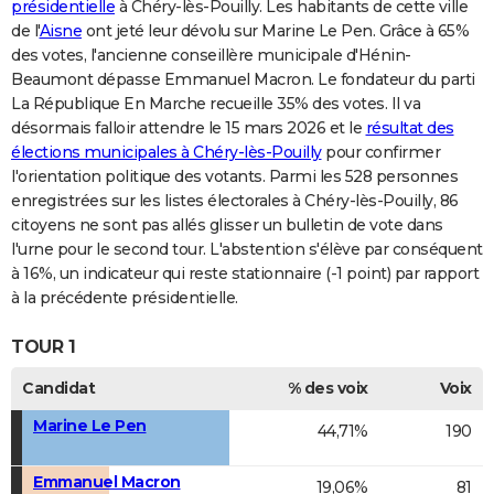
présidentielle
à Chéry-lès-Pouilly. Les habitants de cette ville
de l'
Aisne
ont jeté leur dévolu sur Marine Le Pen. Grâce à 65%
des votes, l'ancienne conseillère municipale d'Hénin-
Beaumont dépasse Emmanuel Macron. Le fondateur du parti
La République En Marche recueille 35% des votes. Il va
désormais falloir attendre le 15 mars 2026 et le
résultat des
élections municipales à Chéry-lès-Pouilly
pour confirmer
l'orientation politique des votants. Parmi les 528 personnes
enregistrées sur les listes électorales à Chéry-lès-Pouilly, 86
citoyens ne sont pas allés glisser un bulletin de vote dans
l'urne pour le second tour. L'abstention s'élève par conséquent
à 16%, un indicateur qui reste stationnaire (-1 point) par rapport
à la précédente présidentielle.
TOUR 1
Candidat
% des voix
Voix
Marine Le Pen
44,71%
190
Emmanuel Macron
19,06%
81