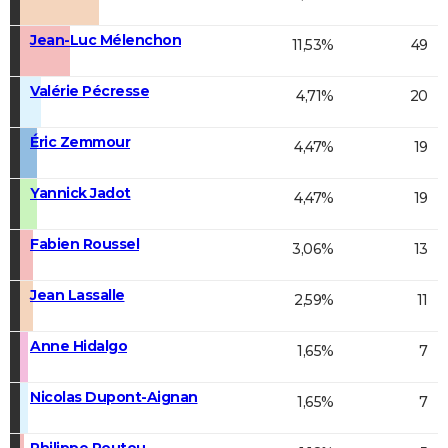
Jean-Luc Mélenchon
11,53%
49
Valérie Pécresse
4,71%
20
Éric Zemmour
4,47%
19
Yannick Jadot
4,47%
19
Fabien Roussel
3,06%
13
Jean Lassalle
2,59%
11
Anne Hidalgo
1,65%
7
Nicolas Dupont-Aignan
1,65%
7
Philippe Poutou