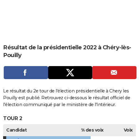
City break
Voyage de noces
Climat
Destinations
Voyage nature
Forum
+
PHOTO
GUIDES D'ACHAT
BONS PLANS
CARTE DE VOEUX
Résultat de la présidentielle 2022 à Chéry-lès-
Pouilly
Carte Bonne année
Carte Pâques
Carte de Noël
Carte Saint-Valentin
Carte d'anniversaire
DICTIONNAIRE
Biographies
Expressions
Dictionnaire
Citations
Proverbes
PROGRAMME TV
COPAINS D'AVANT
Le résultat du 2e tour de l'élection présidentielle à Chery les
Se connecter
Collèges
Universités
Service militaire
S'inscrire
Lycées
Primaires
Entreprises
Avis de recherche
AVIS DE DÉCÈS
Pouilly est publié. Retrouvez ci-dessous le résultat officiel de
l'élection communiqué par le ministère de l'Intérieur.
FORUM
TOUR 2
Lifestyle
Sport
Television
Cinema
Bricolage
Culture
Auto
Voyage
Candidat
% des voix
Voix