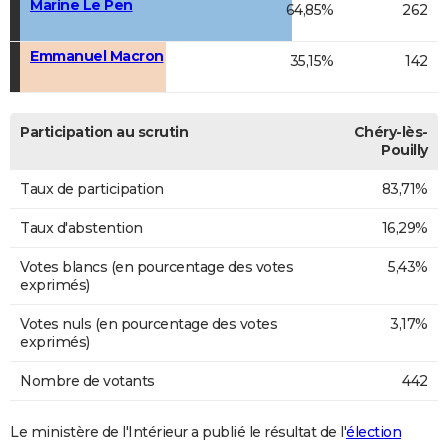
Marine Le Pen
64,85%
262
Emmanuel Macron
35,15%
142
Participation au scrutin
Chéry-lès-
Pouilly
Taux de participation
83,71%
Taux d'abstention
16,29%
Votes blancs (en pourcentage des votes
5,43%
exprimés)
Votes nuls (en pourcentage des votes
3,17%
exprimés)
Nombre de votants
442
Le ministère de l'Intérieur a publié le résultat de l'
élection