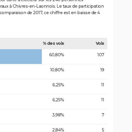
oraux à Chivres-en-Laonnois. Le taux de participation
omparaison de 2017, ce chiffre est en baisse de 4
% des voix
Voix
60,80%
107
10,80%
19
6,25%
11
6,25%
11
3,98%
7
2,84%
5