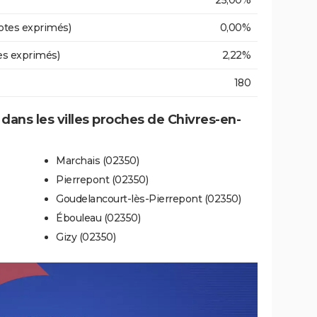
25,00%
otes exprimés)
0,00%
es exprimés)
2,22%
180
 dans les villes proches de Chivres-en-
Marchais (02350)
Pierrepont (02350)
Goudelancourt-lès-Pierrepont (02350)
Ébouleau (02350)
Gizy (02350)