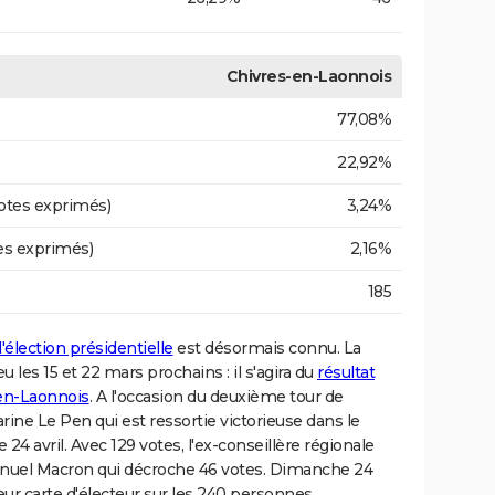
Chivres-en-Laonnois
77,08%
22,92%
otes exprimés)
3,24%
es exprimés)
2,16%
185
l'élection présidentielle
est désormais connu. La
 les 15 et 22 mars prochains : il s'agira du
résultat
-en-Laonnois
. A l'occasion du deuxième tour de
arine Le Pen qui est ressortie victorieuse dans le
4 avril. Avec 129 votes, l'ex-conseillère régionale
uel Macron qui décroche 46 votes. Dimanche 24
leur carte d'électeur sur les 240 personnes