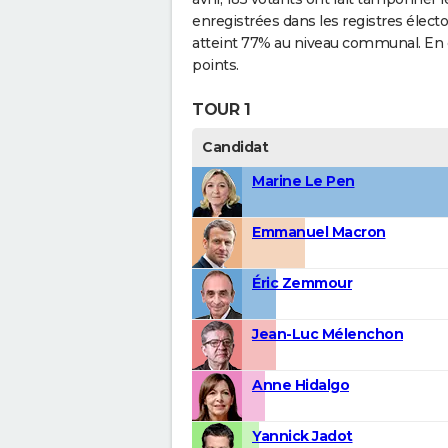
enregistrées dans les registres élect
atteint 77% au niveau communal. En c
points.
TOUR 1
Candidat
Marine Le Pen
Emmanuel Macron
Éric Zemmour
Jean-Luc Mélenchon
Anne Hidalgo
Yannick Jadot