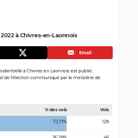
e 2022 à Chivres-en-Laonnois
Email
ésidentielle à Chivres en Laonnois est publié.
ciel de l'élection communiqué par le ministère de
% des voix
Voix
73,71%
129
26,29%
46