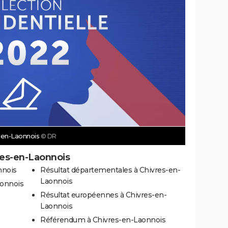
s-en-Laonnois
© DR
res-en-Laonnois
nnois
Résultat départementales à Chivres-en-
Laonnois
aonnois
Résultat européennes à Chivres-en-
Laonnois
Référendum à Chivres-en-Laonnois