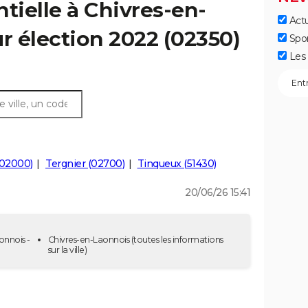
tielle à Chivres-en-
Actu
ur élection 2022 (02350)
Spo
Les 
(02000)
Tergnier (02700)
Tinqueux (51430)
20/06/26 15:41
onnois -
Chivres-en-Laonnois
(toutes les informations
sur la ville)