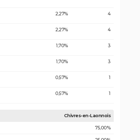
2,27%
4
2,27%
4
1,70%
3
1,70%
3
0,57%
1
0,57%
1
Chivres-en-Laonnois
75,00%