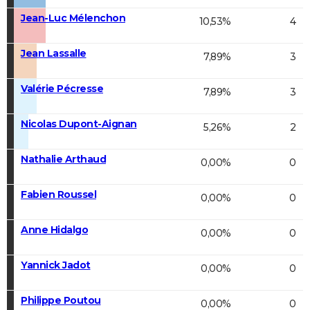
Jean-Luc Mélenchon
10,53%
4
Jean Lassalle
7,89%
3
Valérie Pécresse
7,89%
3
Nicolas Dupont-Aignan
5,26%
2
Nathalie Arthaud
0,00%
0
Fabien Roussel
0,00%
0
Anne Hidalgo
0,00%
0
Yannick Jadot
0,00%
0
Philippe Poutou
0,00%
0