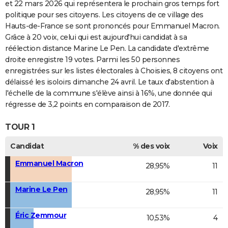
et 22 mars 2026 qui représentera le prochain gros temps fort
politique pour ses citoyens. Les citoyens de ce village des
Hauts-de-France se sont prononcés pour Emmanuel Macron.
Grâce à 20 voix, celui qui est aujourd'hui candidat à sa
réélection distance Marine Le Pen. La candidate d'extrême
droite enregistre 19 votes. Parmi les 50 personnes
enregistrées sur les listes électorales à Choisies, 8 citoyens ont
délaissé les isoloirs dimanche 24 avril. Le taux d'abstention à
l'échelle de la commune s'élève ainsi à 16%, une donnée qui
régresse de 3,2 points en comparaison de 2017.
TOUR 1
Candidat
% des voix
Voix
Emmanuel Macron
28,95%
11
Marine Le Pen
28,95%
11
Éric Zemmour
10,53%
4