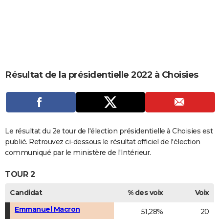
City break
Voyage de noces
Climat
Destinations
Voyage nature
Forum
+
PHOTO
GUIDES D'ACHAT
BONS PLANS
CARTE DE VOEUX
Résultat de la présidentielle 2022 à Choisies
Carte Bonne année
Carte Pâques
Carte de Noël
Carte Saint-Valentin
Carte d'anniversaire
DICTIONNAIRE
Biographies
Expressions
Dictionnaire
Citations
Proverbes
PROGRAMME TV
COPAINS D'AVANT
Le résultat du 2e tour de l'élection présidentielle à Choisies est
publié. Retrouvez ci-dessous le résultat officiel de l'élection
Se connecter
Collèges
Universités
Service militaire
S'inscrire
Lycées
Primaires
Entreprises
Avis de recherche
AVIS DE DÉCÈS
communiqué par le ministère de l'Intérieur.
FORUM
TOUR 2
Lifestyle
Sport
Television
Cinema
Bricolage
Culture
Auto
Voyage
Candidat
% des voix
Voix
Emmanuel Macron
51,28%
20