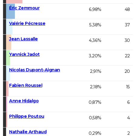
Éric Zemmour
6,98%
48
Valérie Pécresse
5,38%
37
Jean Lassalle
4,36%
30
Yannick Jadot
3,20%
22
Nicolas Dupont-Aignan
2,91%
20
Fabien Roussel
2,18%
15
Anne Hidalgo
0,87%
6
Philippe Poutou
0,58%
4
Nathalie Arthaud
0,29%
2