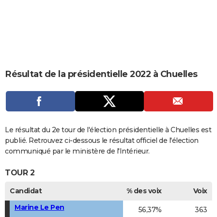
City break
Voyage de noces
Climat
Destinations
Voyage nature
Forum
+
PHOTO
GUIDES D'ACHAT
BONS PLANS
CARTE DE VOEUX
Résultat de la présidentielle 2022 à Chuelles
Carte Bonne année
Carte Pâques
Carte de Noël
Carte Saint-Valentin
Carte d'anniversaire
DICTIONNAIRE
Biographies
Expressions
Dictionnaire
Citations
Proverbes
PROGRAMME TV
COPAINS D'AVANT
Le résultat du 2e tour de l'élection présidentielle à Chuelles est
publié. Retrouvez ci-dessous le résultat officiel de l'élection
Se connecter
Collèges
Universités
Service militaire
S'inscrire
Lycées
Primaires
Entreprises
Avis de recherche
AVIS DE DÉCÈS
communiqué par le ministère de l'Intérieur.
FORUM
TOUR 2
Lifestyle
Sport
Television
Cinema
Bricolage
Culture
Auto
Voyage
Candidat
% des voix
Voix
Marine Le Pen
56,37%
363