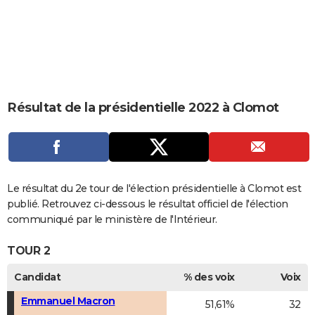
City break
Voyage de noces
Climat
Destinations
Voyage nature
Forum
+
PHOTO
GUIDES D'ACHAT
BONS PLANS
CARTE DE VOEUX
Résultat de la présidentielle 2022 à Clomot
Carte Bonne année
Carte Pâques
Carte de Noël
Carte Saint-Valentin
Carte d'anniversaire
DICTIONNAIRE
Biographies
Expressions
Dictionnaire
Citations
Proverbes
PROGRAMME TV
COPAINS D'AVANT
Le résultat du 2e tour de l'élection présidentielle à Clomot est
publié. Retrouvez ci-dessous le résultat officiel de l'élection
Se connecter
Collèges
Universités
Service militaire
S'inscrire
Lycées
Primaires
Entreprises
Avis de recherche
AVIS DE DÉCÈS
communiqué par le ministère de l'Intérieur.
FORUM
TOUR 2
Lifestyle
Sport
Television
Cinema
Bricolage
Culture
Auto
Voyage
Candidat
% des voix
Voix
Emmanuel Macron
51,61%
32