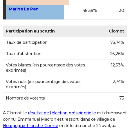
Marine Le Pen
48,39%
30
Participation au scrutin
Clomot
Taux de participation
73,74%
Taux d'abstention
26,26%
Votes blancs (en pourcentage des votes
12,33%
exprimés)
Votes nuls (en pourcentage des votes
2,74%
exprimés)
Nombre de votants
73
À Clomot, le
résultat de l'élection présidentielle
est dorénavant
connu. Emmanuel Macron est ressorti dans ce village de
Bourgogne-Franche-Comté
en tête dimanche 24 avril, au