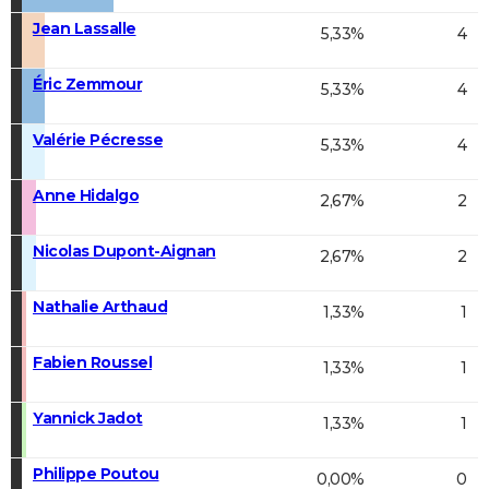
Jean Lassalle
5,33%
4
Éric Zemmour
5,33%
4
Valérie Pécresse
5,33%
4
Anne Hidalgo
2,67%
2
Nicolas Dupont-Aignan
2,67%
2
Nathalie Arthaud
1,33%
1
Fabien Roussel
1,33%
1
Yannick Jadot
1,33%
1
Philippe Poutou
0,00%
0