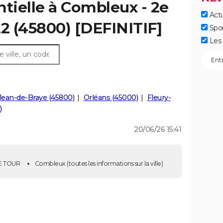
ntielle à Combleux - 2e
Actu
22 (45800) [DEFINITIF]
Spo
Les 
Jean-de-Braye (45800)
Orléans (45000)
Fleury-
)
20/06/26 15:41
2E TOUR
Combleux
(toutes les informations sur la ville)