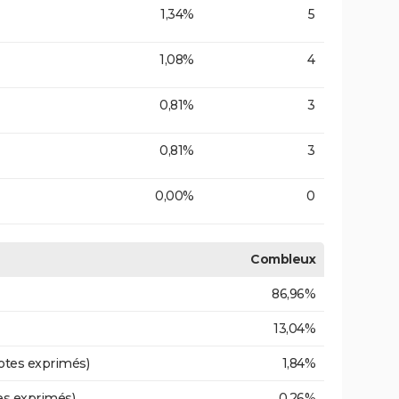
1,34%
5
1,08%
4
0,81%
3
0,81%
3
0,00%
0
Combleux
86,96%
13,04%
otes exprimés)
1,84%
es exprimés)
0,26%