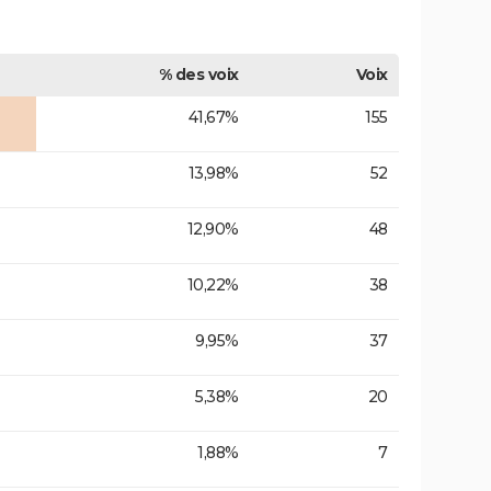
% des voix
Voix
41,67%
155
13,98%
52
12,90%
48
10,22%
38
9,95%
37
5,38%
20
1,88%
7