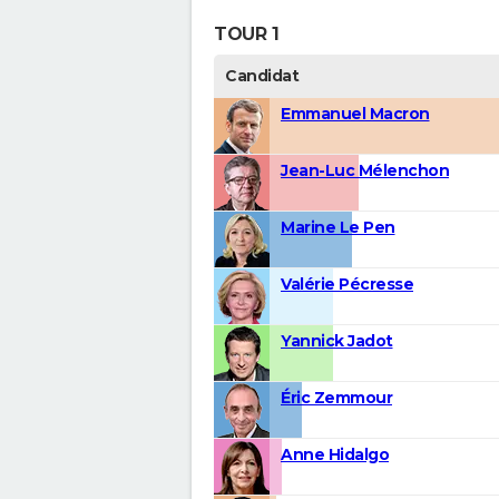
TOUR 1
Candidat
Emmanuel Macron
Jean-Luc Mélenchon
Marine Le Pen
Valérie Pécresse
Yannick Jadot
Éric Zemmour
Anne Hidalgo