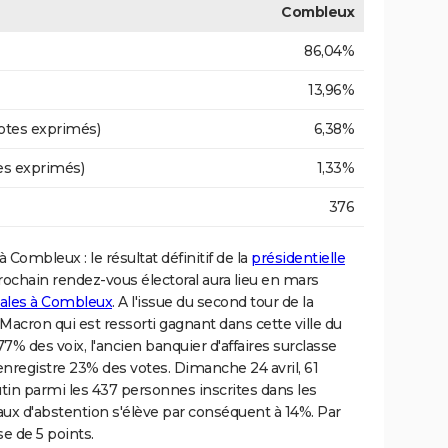
Combleux
86,04%
13,96%
otes exprimés)
6,38%
es exprimés)
1,33%
376
à Combleux : le résultat définitif de la
présidentielle
prochain rendez-vous électoral aura lieu en mars
pales à Combleux
. A l'issue du second tour de la
acron qui est ressorti gagnant dans cette ville du
77% des voix, l'ancien banquier d'affaires surclasse
nregistre 23% des votes. Dimanche 24 avril, 61
tin parmi les 437 personnes inscrites dans les
aux d'abstention s'élève par conséquent à 14%. Par
se de 5 points.