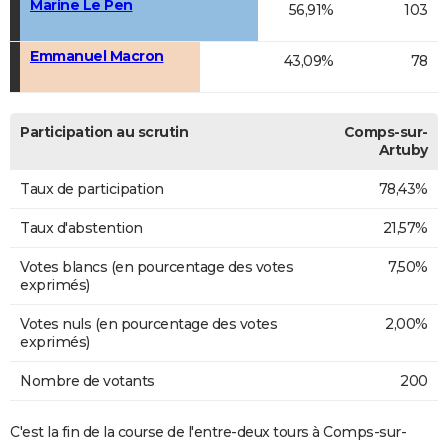
Marine Le Pen
56,91%
103
Emmanuel Macron
43,09%
78
Participation au scrutin
Comps-sur-
Artuby
Taux de participation
78,43%
Taux d'abstention
21,57%
Votes blancs (en pourcentage des votes
7,50%
exprimés)
Votes nuls (en pourcentage des votes
2,00%
exprimés)
Nombre de votants
200
C'est la fin de la course de l'entre-deux tours à Comps-sur-