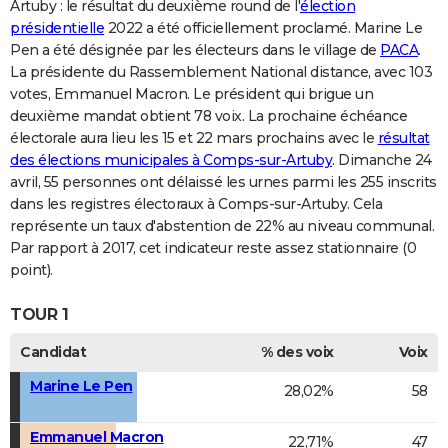
Artuby : le résultat du deuxième round de l'
élection
présidentielle
2022 a été officiellement proclamé. Marine Le
Pen a été désignée par les électeurs dans le village de
PACA
.
La présidente du Rassemblement National distance, avec 103
votes, Emmanuel Macron. Le président qui brigue un
deuxième mandat obtient 78 voix. La prochaine échéance
électorale aura lieu les 15 et 22 mars prochains avec le
résultat
des élections municipales à Comps-sur-Artuby
. Dimanche 24
avril, 55 personnes ont délaissé les urnes parmi les 255 inscrits
dans les registres électoraux à Comps-sur-Artuby. Cela
représente un taux d'abstention de 22% au niveau communal.
Par rapport à 2017, cet indicateur reste assez stationnaire (0
point).
TOUR 1
Candidat
% des voix
Voix
Marine Le Pen
28,02%
58
Emmanuel Macron
22,71%
47