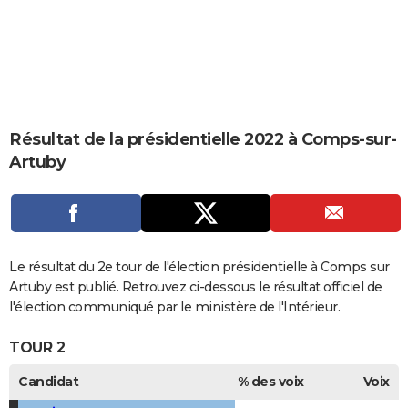
City break
Voyage de noces
Climat
Destinations
Voyage nature
Forum
+
PHOTO
GUIDES D'ACHAT
BONS PLANS
CARTE DE VOEUX
Résultat de la présidentielle 2022 à Comps-sur-
Artuby
Carte Bonne année
Carte Pâques
Carte de Noël
Carte Saint-Valentin
Carte d'anniversaire
DICTIONNAIRE
Biographies
Expressions
Dictionnaire
Citations
Proverbes
PROGRAMME TV
COPAINS D'AVANT
Le résultat du 2e tour de l'élection présidentielle à Comps sur
Se connecter
Collèges
Universités
Service militaire
S'inscrire
Lycées
Primaires
Entreprises
Avis de recherche
AVIS DE DÉCÈS
Artuby est publié. Retrouvez ci-dessous le résultat officiel de
l'élection communiqué par le ministère de l'Intérieur.
FORUM
TOUR 2
Lifestyle
Sport
Television
Cinema
Bricolage
Culture
Auto
Voyage
Candidat
% des voix
Voix