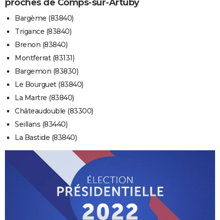
proches de Comps-sur-Artuby
Bargème (83840)
Trigance (83840)
Brenon (83840)
Montferrat (83131)
Bargemon (83830)
Le Bourguet (83840)
La Martre (83840)
Châteaudouble (83300)
Seillans (83440)
La Bastide (83840)