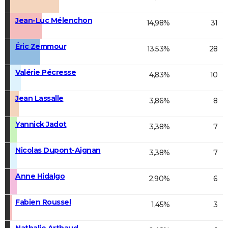
Jean-Luc Mélenchon
14,98%
31
Éric Zemmour
13,53%
28
Valérie Pécresse
4,83%
10
Jean Lassalle
3,86%
8
Yannick Jadot
3,38%
7
Nicolas Dupont-Aignan
3,38%
7
Anne Hidalgo
2,90%
6
Fabien Roussel
1,45%
3
Nathalie Arthaud