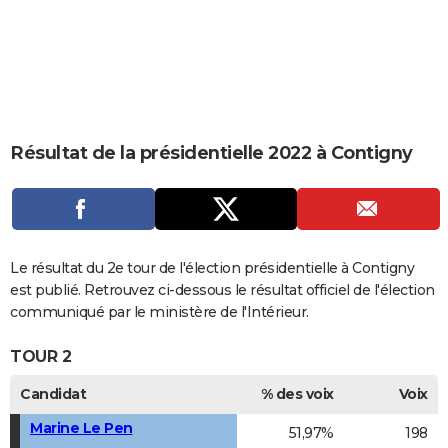
City break
Voyage de noces
Climat
Destinations
Voyage nature
Forum
+
PHOTO
GUIDES D'ACHAT
BONS PLANS
CARTE DE VOEUX
Résultat de la présidentielle 2022 à Contigny
Carte Bonne année
Carte Pâques
Carte de Noël
Carte Saint-Valentin
Carte d'anniversaire
DICTIONNAIRE
Biographies
Expressions
Dictionnaire
Citations
Proverbes
PROGRAMME TV
COPAINS D'AVANT
Le résultat du 2e tour de l'élection présidentielle à Contigny
est publié. Retrouvez ci-dessous le résultat officiel de l'élection
Se connecter
Collèges
Universités
Service militaire
S'inscrire
Lycées
Primaires
Entreprises
Avis de recherche
AVIS DE DÉCÈS
communiqué par le ministère de l'Intérieur.
FORUM
TOUR 2
Lifestyle
Sport
Television
Cinema
Bricolage
Culture
Auto
Voyage
Candidat
% des voix
Voix
Marine Le Pen
51,97%
198