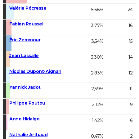
Valérie Pécresse
5,66%
24
Fabien Roussel
3,77%
16
Éric Zemmour
3,54%
15
Jean Lassalle
3,30%
14
Nicolas Dupont-Aignan
2,83%
12
Yannick Jadot
2,59%
11
Philippe Poutou
2,12%
9
Anne Hidalgo
1,42%
6
Nathalie Arthaud
0,47%
2