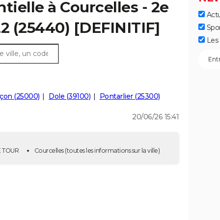
tielle à Courcelles - 2e
Actu
22 (25440) [DEFINITIF]
Spo
Les 
çon (25000)
Dole (39100)
Pontarlier (25300)
20/06/26 15:41
2E TOUR
Courcelles
(toutes les informations sur la ville)