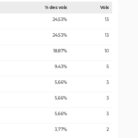
% des voix
Voix
24,53%
13
24,53%
13
18,87%
10
9,43%
5
5,66%
3
5,66%
3
5,66%
3
3,77%
2