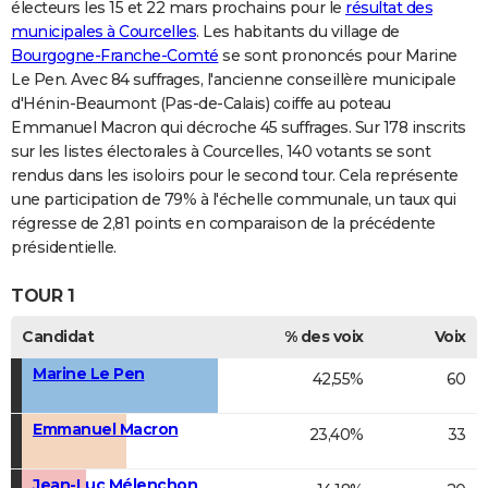
électeurs les 15 et 22 mars prochains pour le
résultat des
municipales à Courcelles
. Les habitants du village de
Bourgogne-Franche-Comté
se sont prononcés pour Marine
Le Pen. Avec 84 suffrages, l'ancienne conseillère municipale
d'Hénin-Beaumont (Pas-de-Calais) coiffe au poteau
Emmanuel Macron qui décroche 45 suffrages. Sur 178 inscrits
sur les listes électorales à Courcelles, 140 votants se sont
rendus dans les isoloirs pour le second tour. Cela représente
une participation de 79% à l'échelle communale, un taux qui
régresse de 2,81 points en comparaison de la précédente
présidentielle.
TOUR 1
Candidat
% des voix
Voix
Marine Le Pen
42,55%
60
Emmanuel Macron
23,40%
33
Jean-Luc Mélenchon