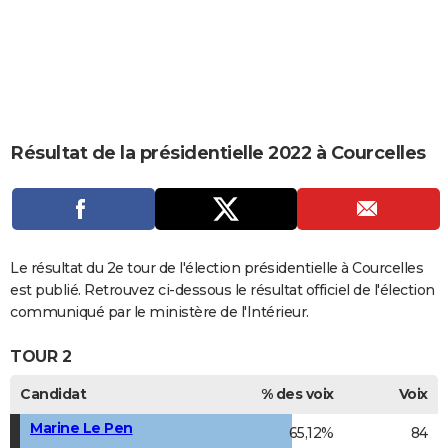
City break
Voyage de noces
Climat
Destinations
Voyage nature
Forum
+
PHOTO
GUIDES D'ACHAT
BONS PLANS
CARTE DE VOEUX
Résultat de la présidentielle 2022 à Courcelles
Carte Bonne année
Carte Pâques
Carte de Noël
Carte Saint-Valentin
Carte d'anniversaire
DICTIONNAIRE
Biographies
Expressions
Dictionnaire
Citations
Proverbes
PROGRAMME TV
COPAINS D'AVANT
Le résultat du 2e tour de l'élection présidentielle à Courcelles
est publié. Retrouvez ci-dessous le résultat officiel de l'élection
Se connecter
Collèges
Universités
Service militaire
S'inscrire
Lycées
Primaires
Entreprises
Avis de recherche
AVIS DE DÉCÈS
communiqué par le ministère de l'Intérieur.
FORUM
TOUR 2
Lifestyle
Sport
Television
Cinema
Bricolage
Culture
Auto
Voyage
Candidat
% des voix
Voix
Marine Le Pen
65,12%
84