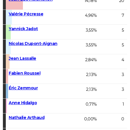
14,18%
20
Valérie Pécresse
4,96%
7
Yannick Jadot
3,55%
5
Nicolas Dupont-Aignan
3,55%
5
Jean Lassalle
2,84%
4
Fabien Roussel
2,13%
3
Éric Zemmour
2,13%
3
Anne Hidalgo
0,71%
1
Nathalie Arthaud
0,00%
0