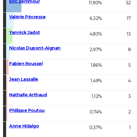
Éric Zemmour
11,90%
32
Valérie Pécresse
6,32%
17
Yannick Jadot
4,83%
13
Nicolas Dupont-Aignan
2,97%
8
Fabien Roussel
1,86%
5
Jean Lassalle
1,49%
4
Nathalie Arthaud
1,12%
3
Philippe Poutou
0,74%
2
Anne Hidalgo
0,37%
1