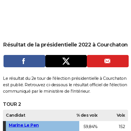
City break
Voyage de noces
Climat
Destinations
Voyage nature
Forum
+
PHOTO
GUIDES D'ACHAT
BONS PLANS
CARTE DE VOEUX
Résultat de la présidentielle 2022 à Courchaton
Carte Bonne année
Carte Pâques
Carte de Noël
Carte Saint-Valentin
Carte d'anniversaire
DICTIONNAIRE
Biographies
Expressions
Dictionnaire
Citations
Proverbes
PROGRAMME TV
COPAINS D'AVANT
Le résultat du 2e tour de l'élection présidentielle à Courchaton
est publié. Retrouvez ci-dessous le résultat officiel de l'élection
Se connecter
Collèges
Universités
Service militaire
S'inscrire
Lycées
Primaires
Entreprises
Avis de recherche
AVIS DE DÉCÈS
communiqué par le ministère de l'Intérieur.
FORUM
TOUR 2
Lifestyle
Sport
Television
Cinema
Bricolage
Culture
Auto
Voyage
Candidat
% des voix
Voix
Marine Le Pen
59,84%
152