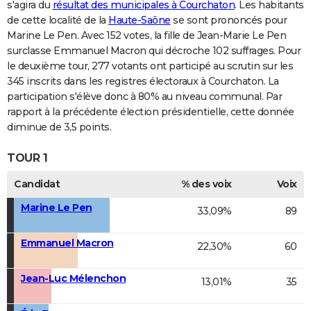
s'agira du
résultat des municipales à Courchaton
. Les habitants
de cette localité de la
Haute-Saône
se sont prononcés pour
Marine Le Pen. Avec 152 votes, la fille de Jean-Marie Le Pen
surclasse Emmanuel Macron qui décroche 102 suffrages. Pour
le deuxième tour, 277 votants ont participé au scrutin sur les
345 inscrits dans les registres électoraux à Courchaton. La
participation s'élève donc à 80% au niveau communal. Par
rapport à la précédente élection présidentielle, cette donnée
diminue de 3,5 points.
TOUR 1
Candidat
% des voix
Voix
Marine Le Pen
33,09%
89
Emmanuel Macron
22,30%
60
Jean-Luc Mélenchon
13,01%
35