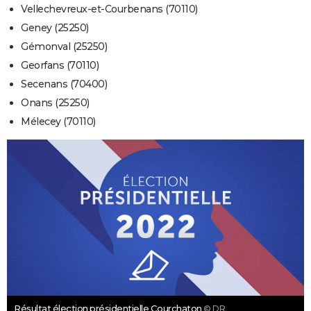
Vellechevreux-et-Courbenans (70110)
Geney (25250)
Gémonval (25250)
Georfans (70110)
Secenans (70400)
Onans (25250)
Mélecey (70110)
Résultat élection présidentielle Courchaton
© DR