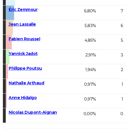
Éric Zemmour
6,80%
7
Jean Lassalle
5,83%
6
Fabien Roussel
4,85%
5
Yannick Jadot
2,91%
3
Philippe Poutou
1,94%
2
Nathalie Arthaud
0,97%
1
Anne Hidalgo
0,97%
1
Nicolas Dupont-Aignan
0,00%
0