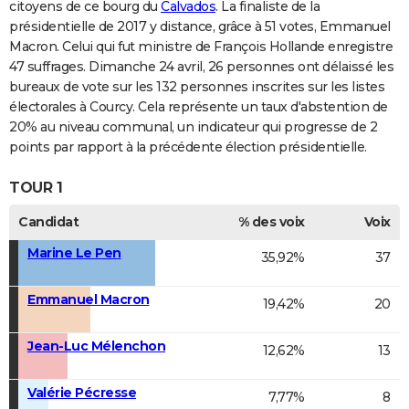
citoyens de ce bourg du
Calvados
. La finaliste de la
présidentielle de 2017 y distance, grâce à 51 votes, Emmanuel
Macron. Celui qui fut ministre de François Hollande enregistre
47 suffrages. Dimanche 24 avril, 26 personnes ont délaissé les
bureaux de vote sur les 132 personnes inscrites sur les listes
électorales à Courcy. Cela représente un taux d'abstention de
20% au niveau communal, un indicateur qui progresse de 2
points par rapport à la précédente élection présidentielle.
TOUR 1
Candidat
% des voix
Voix
Marine Le Pen
35,92%
37
Emmanuel Macron
19,42%
20
Jean-Luc Mélenchon
12,62%
13
Valérie Pécresse
7,77%
8