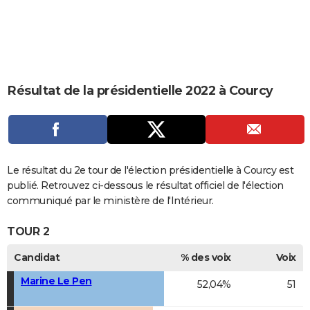
City break
Voyage de noces
Climat
Destinations
Voyage nature
Forum
+
PHOTO
GUIDES D'ACHAT
BONS PLANS
Résultat de la présidentielle 2022 à Courcy
CARTE DE VOEUX
Carte Bonne année
Carte Pâques
Carte de Noël
Carte Saint-Valentin
Carte d'anniversaire
DICTIONNAIRE
Biographies
Expressions
Dictionnaire
Citations
Proverbes
PROGRAMME TV
Le résultat du 2e tour de l'élection présidentielle à Courcy est
COPAINS D'AVANT
publié. Retrouvez ci-dessous le résultat officiel de l'élection
communiqué par le ministère de l'Intérieur.
Se connecter
Collèges
Universités
Service militaire
S'inscrire
Lycées
Primaires
Entreprises
Avis de recherche
AVIS DE DÉCÈS
TOUR 2
FORUM
Candidat
% des voix
Voix
Lifestyle
Sport
Television
Cinema
Bricolage
Culture
Auto
Voyage
Marine Le Pen
52,04%
51