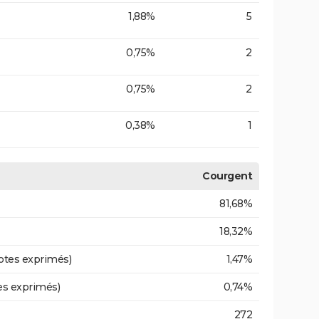
1,88%
5
0,75%
2
0,75%
2
0,38%
1
Courgent
81,68%
18,32%
otes exprimés)
1,47%
es exprimés)
0,74%
272