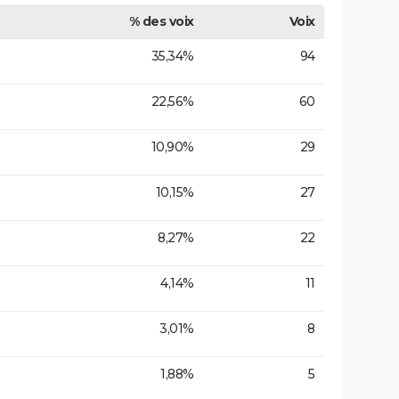
% des voix
Voix
35,34%
94
22,56%
60
10,90%
29
10,15%
27
8,27%
22
4,14%
11
3,01%
8
1,88%
5