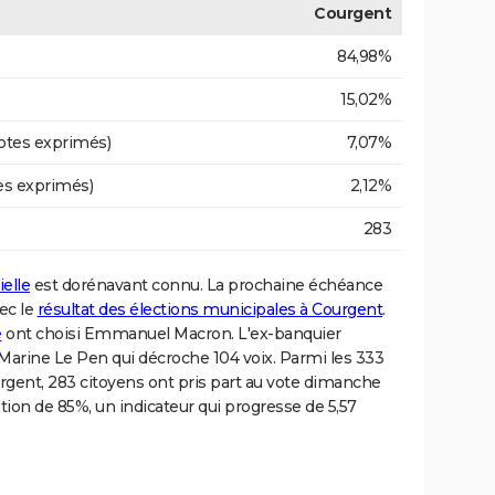
Courgent
84,98%
15,02%
otes exprimés)
7,07%
es exprimés)
2,12%
283
ielle
est dorénavant connu. La prochaine échéance
ec le
résultat des élections municipales à Courgent
.
e
ont choisi Emmanuel Macron. L'ex-banquier
, Marine Le Pen qui décroche 104 voix. Parmi les 333
Courgent, 283 citoyens ont pris part au vote dimanche
ation de 85%, un indicateur qui progresse de 5,57