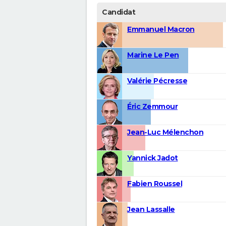
Candidat
Emmanuel Macron
Marine Le Pen
Valérie Pécresse
Éric Zemmour
Jean-Luc Mélenchon
Yannick Jadot
Fabien Roussel
Jean Lassalle