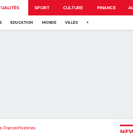
TUALITÉS
SPORT
CULTURE
FINANCE
A
S
EDUCATION
MONDE
VILLES
+
de-France
Yvelines
NEW