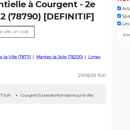
tielle à Courgent - 2e
Actu
22 (78790) [DEFINITIF]
Spo
Les 
-la-Ville (78711)
Mantes-la-Jolie (78200)
Limay
20/06/26 15:41
2E TOUR
Courgent
(toutes les informations sur la ville)