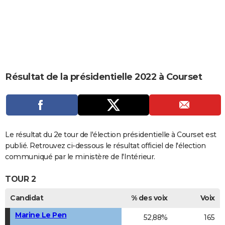
City break
Voyage de noces
Climat
Destinations
Voyage nature
Forum
+
PHOTO
GUIDES D'ACHAT
BONS PLANS
CARTE DE VOEUX
Résultat de la présidentielle 2022 à Courset
Carte Bonne année
Carte Pâques
Carte de Noël
Carte Saint-Valentin
Carte d'anniversaire
DICTIONNAIRE
Biographies
Expressions
Dictionnaire
Citations
Proverbes
PROGRAMME TV
COPAINS D'AVANT
Le résultat du 2e tour de l'élection présidentielle à Courset est
publié. Retrouvez ci-dessous le résultat officiel de l'élection
Se connecter
Collèges
Universités
Service militaire
S'inscrire
Lycées
Primaires
Entreprises
Avis de recherche
AVIS DE DÉCÈS
communiqué par le ministère de l'Intérieur.
FORUM
TOUR 2
Lifestyle
Sport
Television
Cinema
Bricolage
Culture
Auto
Voyage
Candidat
% des voix
Voix
Marine Le Pen
52,88%
165