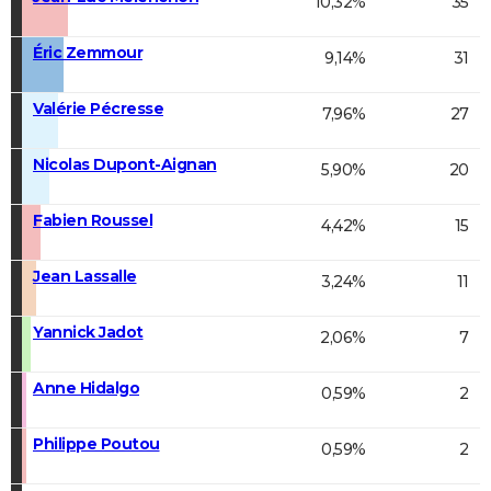
10,32%
35
Éric Zemmour
9,14%
31
Valérie Pécresse
7,96%
27
Nicolas Dupont-Aignan
5,90%
20
Fabien Roussel
4,42%
15
Jean Lassalle
3,24%
11
Yannick Jadot
2,06%
7
Anne Hidalgo
0,59%
2
Philippe Poutou
0,59%
2