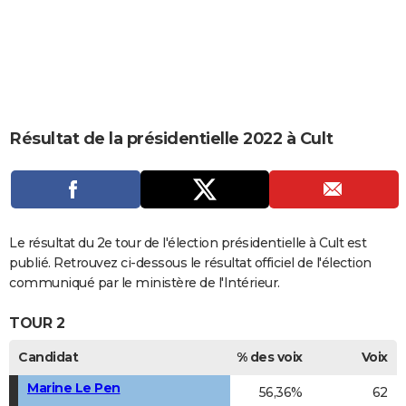
City break
Voyage de noces
Climat
Destinations
Voyage nature
Forum
+
PHOTO
GUIDES D'ACHAT
BONS PLANS
CARTE DE VOEUX
Résultat de la présidentielle 2022 à Cult
Carte Bonne année
Carte Pâques
Carte de Noël
Carte Saint-Valentin
Carte d'anniversaire
DICTIONNAIRE
Biographies
Expressions
Dictionnaire
Citations
Proverbes
PROGRAMME TV
COPAINS D'AVANT
Le résultat du 2e tour de l'élection présidentielle à Cult est
publié. Retrouvez ci-dessous le résultat officiel de l'élection
Se connecter
Collèges
Universités
Service militaire
S'inscrire
Lycées
Primaires
Entreprises
Avis de recherche
AVIS DE DÉCÈS
communiqué par le ministère de l'Intérieur.
FORUM
TOUR 2
Lifestyle
Sport
Television
Cinema
Bricolage
Culture
Auto
Voyage
Candidat
% des voix
Voix
Marine Le Pen
56,36%
62