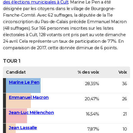
des élections municipales à Cult
. Marine Le Pen a été
désignée par les citoyens dans le village de Bourgogne-
Franche-Comté. Avec 62 suffrages, la députée de la 11e
circonscription du Pas-de-Calais précède Emmanuel Macron
(48 suffrages). Sur 166 personnes inscrites sur les listes
électorales à Cult, 128 votants ont pris part au vote dimanche
24 avril. Cela représente un taux de participation de 77%. En
comparaison de 2017, cette donnée diminue de 6 points.
TOUR 1
Candidat
% des voix
Voix
Marine Le Pen
28,35%
36
Emmanuel Macron
20,47%
26
Jean-Luc Mélenchon
16,54%
21
Jean Lassalle
7,87%
10