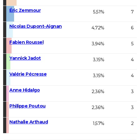
Éric Zemmour
5,51%
7
Nicolas Dupont-Aignan
4,72%
6
Fabien Roussel
3,94%
5
Yannick Jadot
3,15%
4
Valérie Pécresse
3,15%
4
Anne Hidalgo
2,36%
3
Philippe Poutou
2,36%
3
Nathalie Arthaud
1,57%
2