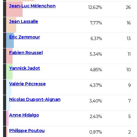
Jean-Luc Mélenchon
12,62%
26
Jean Lassalle
7,77%
16
Éric Zemmour
6,31%
13
Fabien Roussel
5,34%
11
Yannick Jadot
4,85%
10
Valérie Pécresse
4,37%
9
Nicolas Dupont-Aignan
3,40%
7
Anne Hidalgo
2,43%
5
Philippe Poutou
0,97%
2