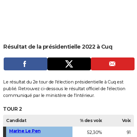
City break
Voyage de noces
Climat
Destinations
Voyage nature
Forum
+
PHOTO
GUIDES D'ACHAT
BONS PLANS
CARTE DE VOEUX
Résultat de la présidentielle 2022 à Cuq
Carte Bonne année
Carte Pâques
Carte de Noël
Carte Saint-Valentin
Carte d'anniversaire
DICTIONNAIRE
Biographies
Expressions
Dictionnaire
Citations
Proverbes
PROGRAMME TV
COPAINS D'AVANT
Le résultat du 2e tour de l'élection présidentielle à Cuq est
publié. Retrouvez ci-dessous le résultat officiel de l'élection
Se connecter
Collèges
Universités
Service militaire
S'inscrire
Lycées
Primaires
Entreprises
Avis de recherche
AVIS DE DÉCÈS
communiqué par le ministère de l'Intérieur.
FORUM
TOUR 2
Lifestyle
Sport
Television
Cinema
Bricolage
Culture
Auto
Voyage
Candidat
% des voix
Voix
Marine Le Pen
52,30%
91