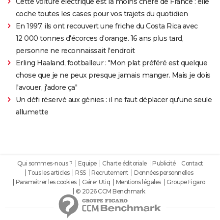
Cette voiture électrique est la moins chère de France : elle
coche toutes les cases pour vos trajets du quotidien
En 1997, ils ont recouvert une friche du Costa Rica avec
12 000 tonnes d'écorces d'orange. 16 ans plus tard,
personne ne reconnaissait l'endroit
Erling Haaland, footballeur : "Mon plat préféré est quelque
chose que je ne peux presque jamais manger. Mais je dois
l'avouer, j'adore ça"
Un défi réservé aux génies : il ne faut déplacer qu'une seule
allumette
Qui sommes-nous ?
Equipe
Charte éditoriale
Publicité
Contact
Tous les articles
RSS
Recrutement
Données personnelles
Paramétrer les cookies
Gérer Utiq
Mentions légales
Groupe Figaro
© 2026 CCM Benchmark