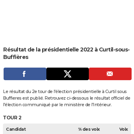
City break
Voyage de noces
Climat
Destinations
Voyage nature
Forum
+
PHOTO
GUIDES D'ACHAT
BONS PLANS
CARTE DE VOEUX
Résultat de la présidentielle 2022 à Curtil-sous-
Carte Bonne année
Carte Pâques
Carte de Noël
Carte Saint-Valentin
Carte d'anniversaire
DICTIONNAIRE
Buffières
Biographies
Expressions
Dictionnaire
Citations
Proverbes
PROGRAMME TV
COPAINS D'AVANT
Se connecter
Collèges
Universités
Service militaire
S'inscrire
Lycées
Primaires
Entreprises
Avis de recherche
Le résultat du 2e tour de l'élection présidentielle à Curtil sous
AVIS DE DÉCÈS
Buffieres est publié. Retrouvez ci-dessous le résultat officiel de
FORUM
l'élection communiqué par le ministère de l'Intérieur.
Lifestyle
Sport
Television
Cinema
Bricolage
Culture
Auto
Voyage
TOUR 2
Candidat
% des voix
Voix