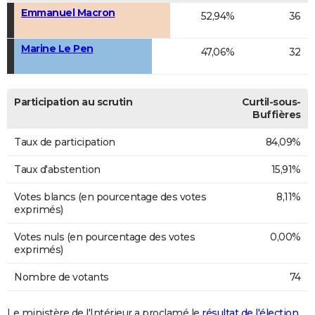
Emmanuel Macron
52,94%
36
Marine Le Pen
47,06%
32
Participation au scrutin
Curtil-sous-
Buffières
Taux de participation
84,09%
Taux d'abstention
15,91%
Votes blancs (en pourcentage des votes
8,11%
exprimés)
Votes nuls (en pourcentage des votes
0,00%
exprimés)
Nombre de votants
74
Le ministère de l'Intérieur a proclamé le
résultat de l'élection