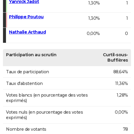
Yannick Jadot
1,30%
1
Philippe Poutou
1,30%
1
Nathalie Arthaud
0,00%
0
Participation au scrutin
Curtil-sous-
Buffières
Taux de participation
88,64%
Taux d'abstention
11,36%
Votes blancs (en pourcentage des votes
1,28%
exprimés)
Votes nuls (en pourcentage des votes
0,00%
exprimés)
Nombre de votants
78