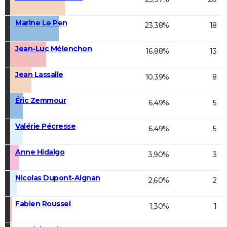
Marine Le Pen
23,38%
18
Jean-Luc Mélenchon
16,88%
13
Jean Lassalle
10,39%
8
Éric Zemmour
6,49%
5
Valérie Pécresse
6,49%
5
Anne Hidalgo
3,90%
3
Nicolas Dupont-Aignan
2,60%
2
Fabien Roussel
1,30%
1