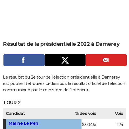
City break
Voyage de noces
Climat
Destinations
Voyage nature
Forum
+
PHOTO
GUIDES D'ACHAT
BONS PLANS
CARTE DE VOEUX
Résultat de la présidentielle 2022 à Damerey
Carte Bonne année
Carte Pâques
Carte de Noël
Carte Saint-Valentin
Carte d'anniversaire
DICTIONNAIRE
Biographies
Expressions
Dictionnaire
Citations
Proverbes
PROGRAMME TV
COPAINS D'AVANT
Le résultat du 2e tour de l'élection présidentielle à Damerey
est publié. Retrouvez ci-dessous le résultat officiel de l'élection
Se connecter
Collèges
Universités
Service militaire
S'inscrire
Lycées
Primaires
Entreprises
Avis de recherche
AVIS DE DÉCÈS
communiqué par le ministère de l'Intérieur.
FORUM
TOUR 2
Lifestyle
Sport
Television
Cinema
Bricolage
Culture
Auto
Voyage
Candidat
% des voix
Voix
Marine Le Pen
63,04%
174