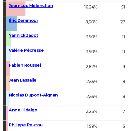
Jean-Luc Mélenchon
16,24%
51
Éric Zemmour
8,60%
27
Yannick Jadot
3,50%
11
Valérie Pécresse
3,50%
11
Fabien Roussel
2,87%
9
Jean Lassalle
2,55%
8
Nicolas Dupont-Aignan
2,55%
8
Anne Hidalgo
2,23%
7
Philippe Poutou
1,59%
5