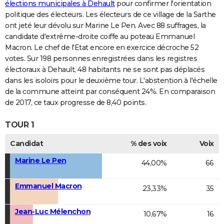
élections municipales à Dehault
pour confirmer l'orientation
politique des électeurs. Les électeurs de ce village de la Sarthe
ont jeté leur dévolu sur Marine Le Pen. Avec 88 suffrages, la
candidate d'extrême-droite coiffe au poteau Emmanuel
Macron. Le chef de l'Etat encore en exercice décroche 52
votes. Sur 198 personnes enregistrées dans les registres
électoraux à Dehault, 48 habitants ne se sont pas déplacés
dans les isoloirs pour le deuxième tour. L'abstention à l'échelle
de la commune atteint par conséquent 24%. En comparaison
de 2017, ce taux progresse de 8,40 points.
TOUR 1
Candidat
% des voix
Voix
Marine Le Pen
44,00%
66
Emmanuel Macron
23,33%
35
Jean-Luc Mélenchon
10,67%
16