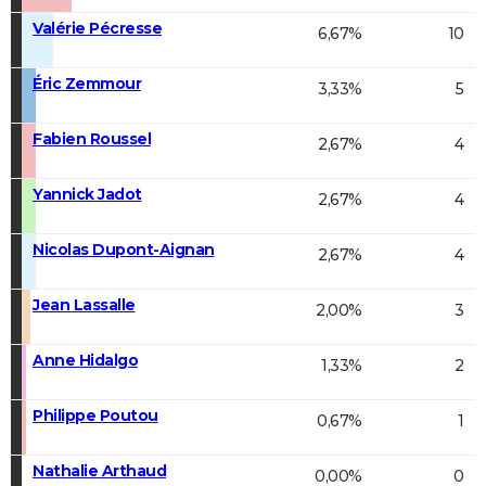
Valérie Pécresse
6,67%
10
Éric Zemmour
3,33%
5
Fabien Roussel
2,67%
4
Yannick Jadot
2,67%
4
Nicolas Dupont-Aignan
2,67%
4
Jean Lassalle
2,00%
3
Anne Hidalgo
1,33%
2
Philippe Poutou
0,67%
1
Nathalie Arthaud
0,00%
0