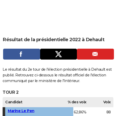
City break
Voyage de noces
Climat
Destinations
Voyage nature
Forum
+
PHOTO
GUIDES D'ACHAT
BONS PLANS
CARTE DE VOEUX
Résultat de la présidentielle 2022 à Dehault
Carte Bonne année
Carte Pâques
Carte de Noël
Carte Saint-Valentin
Carte d'anniversaire
DICTIONNAIRE
Biographies
Expressions
Dictionnaire
Citations
Proverbes
PROGRAMME TV
COPAINS D'AVANT
Le résultat du 2e tour de l'élection présidentielle à Dehault est
publié. Retrouvez ci-dessous le résultat officiel de l'élection
Se connecter
Collèges
Universités
Service militaire
S'inscrire
Lycées
Primaires
Entreprises
Avis de recherche
AVIS DE DÉCÈS
communiqué par le ministère de l'Intérieur.
FORUM
TOUR 2
Lifestyle
Sport
Television
Cinema
Bricolage
Culture
Auto
Voyage
Candidat
% des voix
Voix
Marine Le Pen
62,86%
88