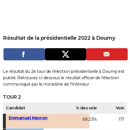
City break
Voyage de noces
Climat
Destinations
Voyage nature
Forum
+
PHOTO
GUIDES D'ACHAT
BONS PLANS
Résultat de la présidentielle 2022 à Doumy
CARTE DE VOEUX
Carte Bonne année
Carte Pâques
Carte de Noël
Carte Saint-Valentin
Carte d'anniversaire
DICTIONNAIRE
Biographies
Expressions
Dictionnaire
Citations
Proverbes
PROGRAMME TV
Le résultat du 2e tour de l'élection présidentielle à Doumy est
COPAINS D'AVANT
publié. Retrouvez ci-dessous le résultat officiel de l'élection
communiqué par le ministère de l'Intérieur.
Se connecter
Collèges
Universités
Service militaire
S'inscrire
Lycées
Primaires
Entreprises
Avis de recherche
AVIS DE DÉCÈS
TOUR 2
FORUM
Candidat
% des voix
Voix
Lifestyle
Sport
Television
Cinema
Bricolage
Culture
Auto
Voyage
Emmanuel Macron
69,23%
117