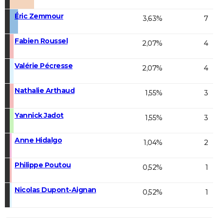
Éric Zemmour
3,63%
7
Fabien Roussel
2,07%
4
Valérie Pécresse
2,07%
4
Nathalie Arthaud
1,55%
3
Yannick Jadot
1,55%
3
Anne Hidalgo
1,04%
2
Philippe Poutou
0,52%
1
Nicolas Dupont-Aignan
0,52%
1