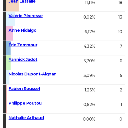
Jean Lassalle
11,11%
18
Valérie Pécresse
8,02%
13
Anne Hidalgo
6,17%
10
Éric Zemmour
4,32%
7
Yannick Jadot
3,70%
6
Nicolas Dupont-Aignan
3,09%
5
Fabien Roussel
1,23%
2
Philippe Poutou
0,62%
1
Nathalie Arthaud
0,00%
0