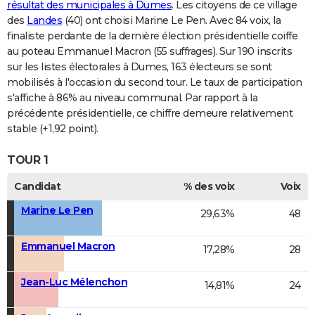
résultat des municipales à Dumes
. Les citoyens de ce village
des
Landes
(40) ont choisi Marine Le Pen. Avec 84 voix, la
finaliste perdante de la dernière élection présidentielle coiffe
au poteau Emmanuel Macron (55 suffrages). Sur 190 inscrits
sur les listes électorales à Dumes, 163 électeurs se sont
mobilisés à l'occasion du second tour. Le taux de participation
s'affiche à 86% au niveau communal. Par rapport à la
précédente présidentielle, ce chiffre demeure relativement
stable (+1,92 point).
TOUR 1
Candidat
% des voix
Voix
Marine Le Pen
29,63%
48
Emmanuel Macron
17,28%
28
Jean-Luc Mélenchon
14,81%
24