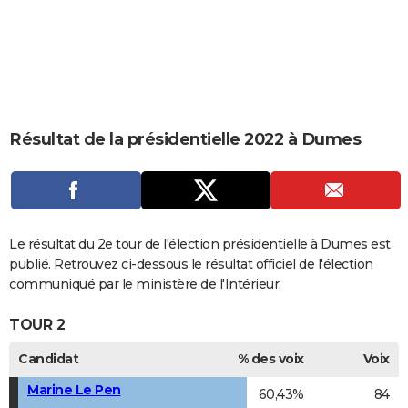
City break
Voyage de noces
Climat
Destinations
Voyage nature
Forum
+
PHOTO
GUIDES D'ACHAT
BONS PLANS
CARTE DE VOEUX
Résultat de la présidentielle 2022 à Dumes
Carte Bonne année
Carte Pâques
Carte de Noël
Carte Saint-Valentin
Carte d'anniversaire
DICTIONNAIRE
Biographies
Expressions
Dictionnaire
Citations
Proverbes
PROGRAMME TV
COPAINS D'AVANT
Le résultat du 2e tour de l'élection présidentielle à Dumes est
publié. Retrouvez ci-dessous le résultat officiel de l'élection
Se connecter
Collèges
Universités
Service militaire
S'inscrire
Lycées
Primaires
Entreprises
Avis de recherche
AVIS DE DÉCÈS
communiqué par le ministère de l'Intérieur.
FORUM
TOUR 2
Lifestyle
Sport
Television
Cinema
Bricolage
Culture
Auto
Voyage
Candidat
% des voix
Voix
Marine Le Pen
60,43%
84