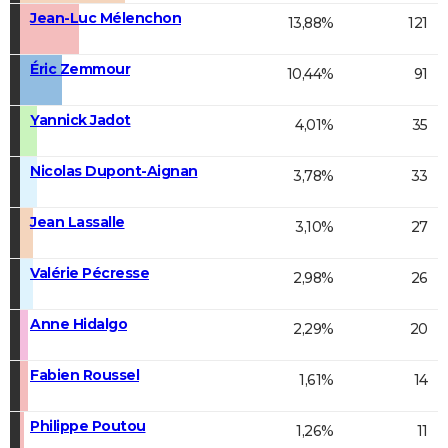
Jean-Luc Mélenchon
13,88%
121
Éric Zemmour
10,44%
91
Yannick Jadot
4,01%
35
Nicolas Dupont-Aignan
3,78%
33
Jean Lassalle
3,10%
27
Valérie Pécresse
2,98%
26
Anne Hidalgo
2,29%
20
Fabien Roussel
1,61%
14
Philippe Poutou
1,26%
11