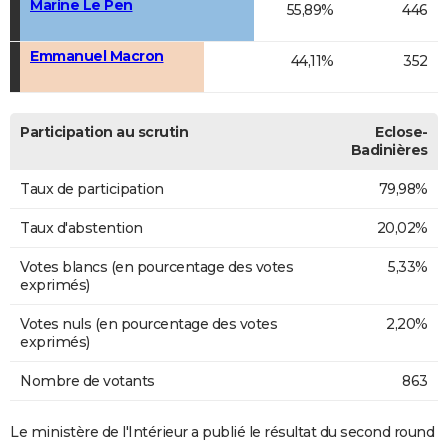
Marine Le Pen
55,89%
446
Emmanuel Macron
44,11%
352
Participation au scrutin
Eclose-
Badinières
Taux de participation
79,98%
Taux d'abstention
20,02%
Votes blancs (en pourcentage des votes
5,33%
exprimés)
Votes nuls (en pourcentage des votes
2,20%
exprimés)
Nombre de votants
863
Le ministère de l'Intérieur a publié le résultat du second round