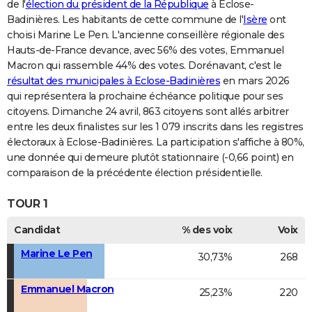
de l'
élection du président de la République
à Eclose-
Badinières. Les habitants de cette commune de l'
Isère
ont
choisi Marine Le Pen. L'ancienne conseillère régionale des
Hauts-de-France devance, avec 56% des votes, Emmanuel
Macron qui rassemble 44% des votes. Dorénavant, c'est le
résultat des municipales à Eclose-Badinières
en mars 2026
qui représentera la prochaine échéance politique pour ses
citoyens. Dimanche 24 avril, 863 citoyens sont allés arbitrer
entre les deux finalistes sur les 1 079 inscrits dans les registres
électoraux à Eclose-Badinières. La participation s'affiche à 80%,
une donnée qui demeure plutôt stationnaire (-0,66 point) en
comparaison de la précédente élection présidentielle.
TOUR 1
Candidat
% des voix
Voix
Marine Le Pen
30,73%
268
Emmanuel Macron
25,23%
220