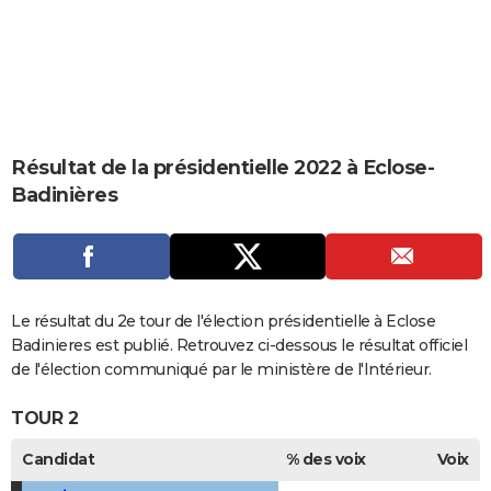
City break
Voyage de noces
Climat
Destinations
Voyage nature
Forum
+
PHOTO
GUIDES D'ACHAT
BONS PLANS
CARTE DE VOEUX
Résultat de la présidentielle 2022 à Eclose-
Badinières
Carte Bonne année
Carte Pâques
Carte de Noël
Carte Saint-Valentin
Carte d'anniversaire
DICTIONNAIRE
Biographies
Expressions
Dictionnaire
Citations
Proverbes
PROGRAMME TV
COPAINS D'AVANT
Le résultat du 2e tour de l'élection présidentielle à Eclose
Se connecter
Collèges
Universités
Service militaire
S'inscrire
Lycées
Primaires
Entreprises
Avis de recherche
AVIS DE DÉCÈS
Badinieres est publié. Retrouvez ci-dessous le résultat officiel
de l'élection communiqué par le ministère de l'Intérieur.
FORUM
TOUR 2
Lifestyle
Sport
Television
Cinema
Bricolage
Culture
Auto
Voyage
Candidat
% des voix
Voix