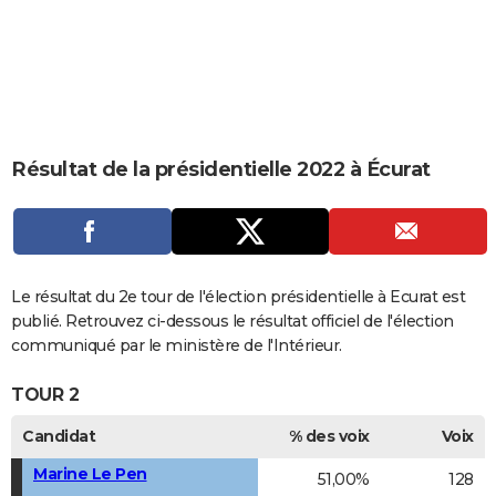
City break
Voyage de noces
Climat
Destinations
Voyage nature
Forum
+
PHOTO
GUIDES D'ACHAT
BONS PLANS
CARTE DE VOEUX
Résultat de la présidentielle 2022 à Écurat
Carte Bonne année
Carte Pâques
Carte de Noël
Carte Saint-Valentin
Carte d'anniversaire
DICTIONNAIRE
Biographies
Expressions
Dictionnaire
Citations
Proverbes
PROGRAMME TV
COPAINS D'AVANT
Le résultat du 2e tour de l'élection présidentielle à Ecurat est
publié. Retrouvez ci-dessous le résultat officiel de l'élection
Se connecter
Collèges
Universités
Service militaire
S'inscrire
Lycées
Primaires
Entreprises
Avis de recherche
AVIS DE DÉCÈS
communiqué par le ministère de l'Intérieur.
FORUM
TOUR 2
Lifestyle
Sport
Television
Cinema
Bricolage
Culture
Auto
Voyage
Candidat
% des voix
Voix
Marine Le Pen
51,00%
128