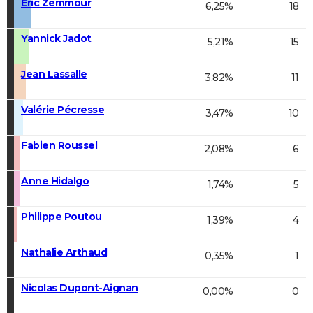
Éric Zemmour
6,25%
18
Yannick Jadot
5,21%
15
Jean Lassalle
3,82%
11
Valérie Pécresse
3,47%
10
Fabien Roussel
2,08%
6
Anne Hidalgo
1,74%
5
Philippe Poutou
1,39%
4
Nathalie Arthaud
0,35%
1
Nicolas Dupont-Aignan
0,00%
0