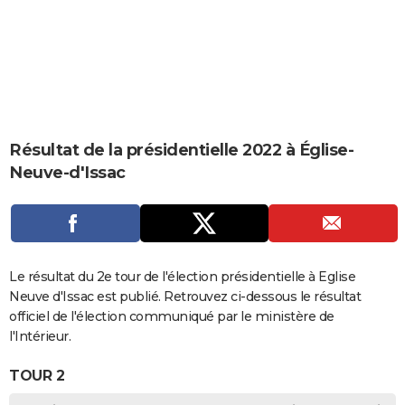
City break
Voyage de noces
Climat
Destinations
Voyage nature
Forum
+
PHOTO
GUIDES D'ACHAT
BONS PLANS
CARTE DE VOEUX
Résultat de la présidentielle 2022 à Église-
Carte Bonne année
Carte Pâques
Carte de Noël
Carte Saint-Valentin
Carte d'anniversaire
DICTIONNAIRE
Neuve-d'Issac
Biographies
Expressions
Dictionnaire
Citations
Proverbes
PROGRAMME TV
COPAINS D'AVANT
Se connecter
Collèges
Universités
Service militaire
S'inscrire
Lycées
Primaires
Entreprises
Avis de recherche
Le résultat du 2e tour de l'élection présidentielle à Eglise
AVIS DE DÉCÈS
Neuve d'Issac est publié. Retrouvez ci-dessous le résultat
FORUM
officiel de l'élection communiqué par le ministère de
l'Intérieur.
Lifestyle
Sport
Television
Cinema
Bricolage
Culture
Auto
Voyage
TOUR 2