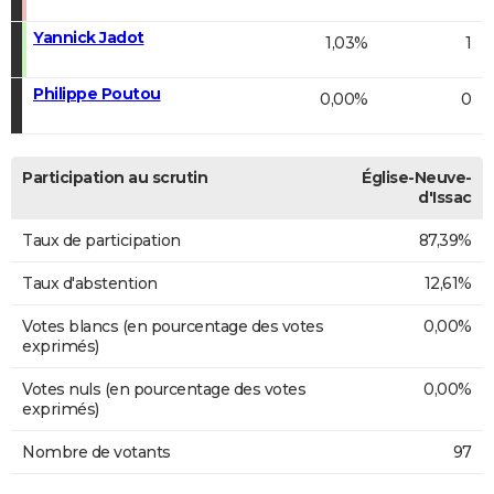
Yannick Jadot
1,03%
1
Philippe Poutou
0,00%
0
Participation au scrutin
Église-Neuve-
d'Issac
Taux de participation
87,39%
Taux d'abstention
12,61%
Votes blancs (en pourcentage des votes
0,00%
exprimés)
Votes nuls (en pourcentage des votes
0,00%
exprimés)
Nombre de votants
97