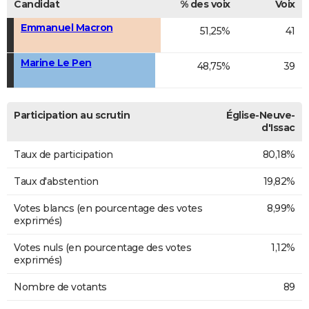
Candidat
% des voix
Voix
Emmanuel Macron
51,25%
41
Marine Le Pen
48,75%
39
Participation au scrutin
Église-Neuve-
d'Issac
Taux de participation
80,18%
Taux d'abstention
19,82%
Votes blancs (en pourcentage des votes
8,99%
exprimés)
Votes nuls (en pourcentage des votes
1,12%
exprimés)
Nombre de votants
89