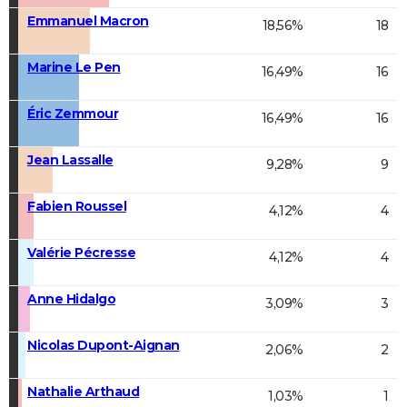
Emmanuel Macron
18,56%
18
Marine Le Pen
16,49%
16
Éric Zemmour
16,49%
16
Jean Lassalle
9,28%
9
Fabien Roussel
4,12%
4
Valérie Pécresse
4,12%
4
Anne Hidalgo
3,09%
3
Nicolas Dupont-Aignan
2,06%
2
Nathalie Arthaud
1,03%
1