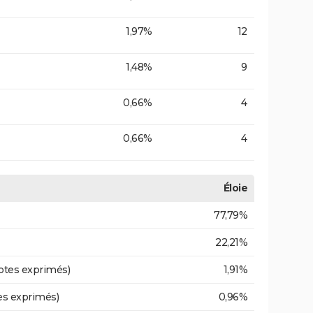
1,97%
12
1,48%
9
0,66%
4
0,66%
4
Éloie
77,79%
22,21%
otes exprimés)
1,91%
es exprimés)
0,96%