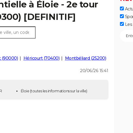
tielle à Éloie - 2e tour
Actu
0300) [DEFINITIF]
Spo
Les 
t (90000)
Héricourt (70400)
Montbéliard (25200)
20/06/26 15:41
UR
Éloie
(toutes les informations sur la ville)