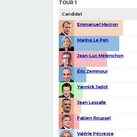
TOUR 1
Candidat
Emmanuel Macron
Marine Le Pen
Jean-Luc Mélenchon
Éric Zemmour
Yannick Jadot
Jean Lassalle
Fabien Roussel
Valérie Pécresse