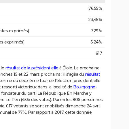
76,55%
23,45%
otes exprimés)
7,29%
es exprimés)
3,24%
617
 le
résultat de la présidentielle
à Éloie. La prochaine
nches 15 et 22 mars prochains : il s'agira du
résultat
 terme du deuxième tour de l'élection présidentielle
essorti victorieux dans la localité de
Bourgogne-
e fondateur du parti La République En Marche y
ine Le Pen (45% des votes). Parmi les 806 personnes
Éloie, 617 votants se sont mobilisés dimanche 24 avril.
munal de 77%. Par rapport à 2017, cette donnée