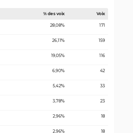
% des voix
Voix
28,08%
171
26,11%
159
19,05%
116
6,90%
42
5,42%
33
3,78%
23
2,96%
18
2,96%
18