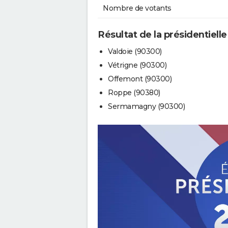
Nombre de votants
Résultat de la présidentielle
Valdoie (90300)
Vétrigne (90300)
Offemont (90300)
Roppe (90380)
Sermamagny (90300)