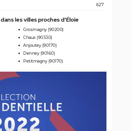
627
 dans les villes proches d'Éloie
Grosmagny (90200)
Chaux (90330)
Anjoutey (90170)
Denney (90160)
Petitmagny (90170)