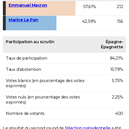
Emmanuel Macron
57,61%
212
Marine Le Pen
42,39%
156
Participation au scrutin
Épagne-
Épagnette
Taux de participation
84,21%
Taux d'abstention
15,79%
Votes blancs (en pourcentage des votes
5,75%
exprimés)
Votes nuls (en pourcentage des votes
2,25%
exprimés)
Nombre de votants
400
Le résultat du second round de l'
élection présidentielle
a été