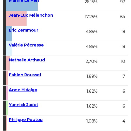
Marine Le Pen
26,15%
97
Jean-Luc Mélenchon
17,25%
64
Éric Zemmour
4,85%
18
Valérie Pécresse
4,85%
18
Nathalie Arthaud
2,70%
10
Fabien Roussel
1,89%
7
Anne Hidalgo
1,62%
6
Yannick Jadot
1,62%
6
Philippe Poutou
1,08%
4