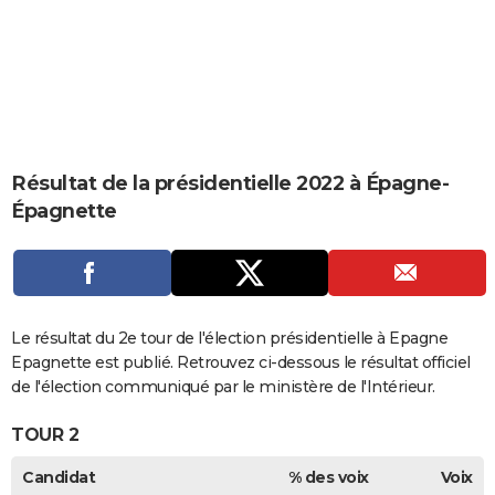
City break
Voyage de noces
Climat
Destinations
Voyage nature
Forum
+
PHOTO
GUIDES D'ACHAT
BONS PLANS
CARTE DE VOEUX
Résultat de la présidentielle 2022 à Épagne-
Carte Bonne année
Carte Pâques
Carte de Noël
Carte Saint-Valentin
Carte d'anniversaire
DICTIONNAIRE
Épagnette
Biographies
Expressions
Dictionnaire
Citations
Proverbes
PROGRAMME TV
COPAINS D'AVANT
Se connecter
Collèges
Universités
Service militaire
S'inscrire
Lycées
Primaires
Entreprises
Avis de recherche
Le résultat du 2e tour de l'élection présidentielle à Epagne
AVIS DE DÉCÈS
Epagnette est publié. Retrouvez ci-dessous le résultat officiel
FORUM
de l'élection communiqué par le ministère de l'Intérieur.
Lifestyle
Sport
Television
Cinema
Bricolage
Culture
Auto
Voyage
TOUR 2
Candidat
% des voix
Voix