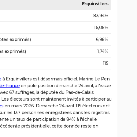
Erquinvillers
83,94%
16,06%
otes exprimés)
6,96%
es exprimés)
1,74%
115
e
à Erquinvillers est désormais officiel. Marine Le Pen
de-France
en pole position dimanche 24 avril, à l'issue
 Avec 67 suffrages, la députée du Pas-de-Calais
es électeurs sont maintenant invités à participer au
rs
en mars 2026. Dimanche 24 avril, 115 électeurs ont
 sur les 137 personnes enregistrées dans les registres
sente un taux de participation de 84% à l'échelle
cédente présidentielle, cette donnée reste en