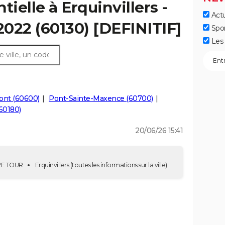
tielle à Erquinvillers -
Actu
2022 (60130) [DEFINITIF]
Spo
Les 
ont (60600)
Pont-Sainte-Maxence (60700)
60180)
20/06/26 15:41
- 2E TOUR
Erquinvillers
(toutes les informations sur la ville)