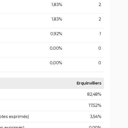
1,83%
2
1,83%
2
0,92%
1
0,00%
0
0,00%
0
Erquinvillers
82,48%
17,52%
otes exprimés)
3,54%
es exprimés)
0,00%