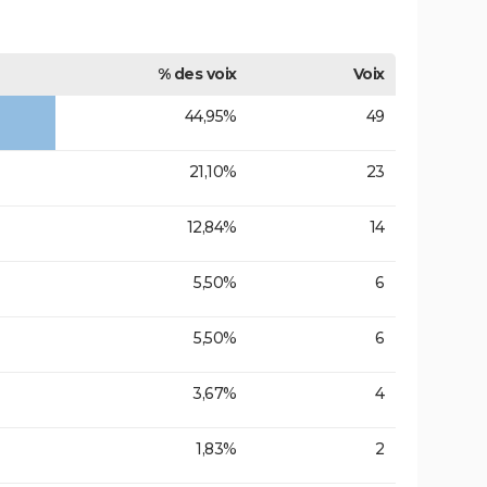
% des voix
Voix
44,95%
49
21,10%
23
12,84%
14
5,50%
6
5,50%
6
3,67%
4
1,83%
2