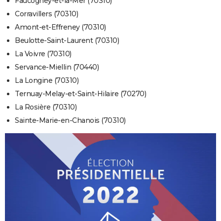
Faucogney-et-la-Mer (70310)
Corravillers (70310)
Amont-et-Effreney (70310)
Beulotte-Saint-Laurent (70310)
La Voivre (70310)
Servance-Miellin (70440)
La Longine (70310)
Ternuay-Melay-et-Saint-Hilaire (70270)
La Rosière (70310)
Sainte-Marie-en-Chanois (70310)