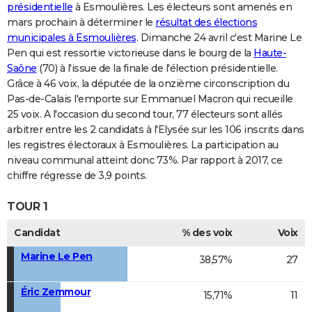
présidentielle
à Esmoulières. Les électeurs sont amenés en
mars prochain à déterminer le
résultat des élections
municipales à Esmoulières
. Dimanche 24 avril c'est Marine Le
Pen qui est ressortie victorieuse dans le bourg de la
Haute-
Saône
(70) à l'issue de la finale de l'élection présidentielle.
Grâce à 46 voix, la députée de la onzième circonscription du
Pas-de-Calais l'emporte sur Emmanuel Macron qui recueille
25 voix. A l'occasion du second tour, 77 électeurs sont allés
arbitrer entre les 2 candidats à l'Elysée sur les 106 inscrits dans
les registres électoraux à Esmoulières. La participation au
niveau communal atteint donc 73%. Par rapport à 2017, ce
chiffre régresse de 3,9 points.
TOUR 1
Candidat
% des voix
Voix
Marine Le Pen
38,57%
27
Éric Zemmour
15,71%
11