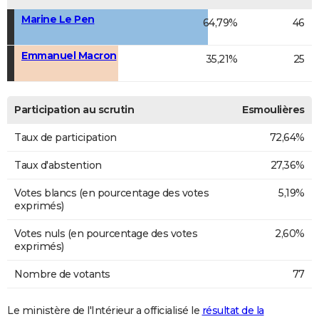
Marine Le Pen
64,79%
46
Emmanuel Macron
35,21%
25
Participation au scrutin
Esmoulières
Taux de participation
72,64%
Taux d'abstention
27,36%
Votes blancs (en pourcentage des votes
5,19%
exprimés)
Votes nuls (en pourcentage des votes
2,60%
exprimés)
Nombre de votants
77
Le ministère de l'Intérieur a officialisé le
résultat de la