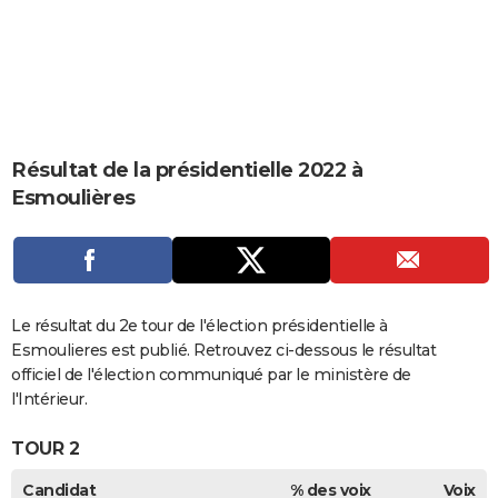
City break
Voyage de noces
Climat
Destinations
Voyage nature
Forum
+
PHOTO
GUIDES D'ACHAT
BONS PLANS
CARTE DE VOEUX
Résultat de la présidentielle 2022 à
Esmoulières
Carte Bonne année
Carte Pâques
Carte de Noël
Carte Saint-Valentin
Carte d'anniversaire
DICTIONNAIRE
Biographies
Expressions
Dictionnaire
Citations
Proverbes
PROGRAMME TV
COPAINS D'AVANT
Le résultat du 2e tour de l'élection présidentielle à
Se connecter
Collèges
Universités
Service militaire
S'inscrire
Lycées
Primaires
Entreprises
Avis de recherche
AVIS DE DÉCÈS
Esmoulieres est publié. Retrouvez ci-dessous le résultat
officiel de l'élection communiqué par le ministère de
FORUM
l'Intérieur.
Lifestyle
Sport
Television
Cinema
Bricolage
Culture
Auto
Voyage
TOUR 2
Candidat
% des voix
Voix