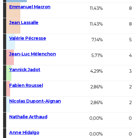
Emmanuel Macron
11,43%
8
Jean Lassalle
11,43%
8
Valérie Pécresse
7,14%
5
Jean-Luc Mélenchon
5,71%
4
Yannick Jadot
4,29%
3
Fabien Roussel
2,86%
2
Nicolas Dupont-Aignan
2,86%
2
Nathalie Arthaud
0,00%
0
Anne Hidalgo
0,00%
0