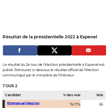
City break
Voyage de noces
Climat
Destinations
Voyage nature
Forum
+
PHOTO
GUIDES D'ACHAT
BONS PLANS
CARTE DE VOEUX
Résultat de la présidentielle 2022 à Espenel
Carte Bonne année
Carte Pâques
Carte de Noël
Carte Saint-Valentin
Carte d'anniversaire
DICTIONNAIRE
Biographies
Expressions
Dictionnaire
Citations
Proverbes
PROGRAMME TV
COPAINS D'AVANT
Le résultat du 2e tour de l'élection présidentielle à Espenel est
publié. Retrouvez ci-dessous le résultat officiel de l'élection
Se connecter
Collèges
Universités
Service militaire
S'inscrire
Lycées
Primaires
Entreprises
Avis de recherche
AVIS DE DÉCÈS
communiqué par le ministère de l'Intérieur.
FORUM
TOUR 2
Lifestyle
Sport
Television
Cinema
Bricolage
Culture
Auto
Voyage
Candidat
% des voix
Voix
Emmanuel Macron
74,71%
65