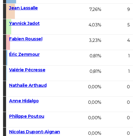
Jean Lassalle
7,26%
9
Yannick Jadot
4,03%
5
Fabien Roussel
3,23%
4
Éric Zemmour
0,81%
1
Valérie Pécresse
0,81%
1
Nathalie Arthaud
0,00%
0
Anne Hidalgo
0,00%
0
Philippe Poutou
0,00%
0
Nicolas Dupont-Aignan
0,00%
0