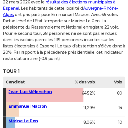
22 mars 2026 avec le
résultat des élections municipales à
Espenel
. Les habitants de cette localité d'
Auvergne-Rhône-
Alpes
ont pris parti pour Emmanuel Macron. Avec 65 votes,
l'actuel chef de l'Etat l'emporte sur Marine Le Pen. La
présidente du Rassemblement National enregistre 22 voix.
Pour le second tour, 28 personnes ne se sont pas rendues
dans les isoloirs parmi les 139 personnes inscrites sur les
listes électorales à Espenel. Le taux d'abstention s'élève donc à
20%. Par rapport à la précédente présidentielle, cet indicateur
reste stationnaire (-0.9 point).
TOUR 1
Candidat
% des voix
Voix
Jean-Luc Mélenchon
64,52%
80
Emmanuel Macron
11,29%
14
Marine Le Pen
8,06%
10