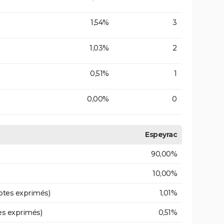
1,54%
3
1,03%
2
0,51%
1
0,00%
0
Espeyrac
90,00%
10,00%
otes exprimés)
1,01%
es exprimés)
0,51%