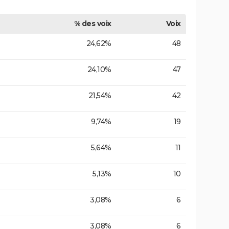
% des voix
Voix
24,62%
48
24,10%
47
21,54%
42
9,74%
19
5,64%
11
5,13%
10
3,08%
6
3,08%
6