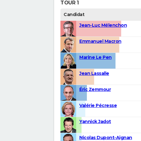
TOUR 1
Candidat
Jean-Luc Mélenchon
Emmanuel Macron
Marine Le Pen
Jean Lassalle
Éric Zemmour
Valérie Pécresse
Yannick Jadot
Nicolas Dupont-Aignan