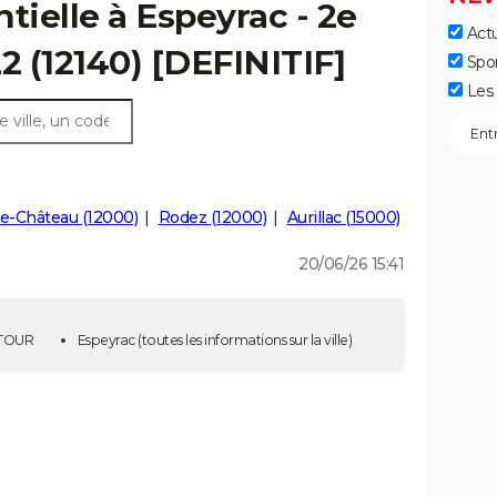
tielle à Espeyrac - 2e
Actu
2 (12140) [DEFINITIF]
Spo
Les 
e-Château (12000)
Rodez (12000)
Aurillac (15000)
20/06/26 15:41
E TOUR
Espeyrac
(toutes les informations sur la ville)