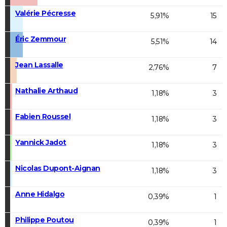
Valérie Pécresse
5,91%
15
Éric Zemmour
5,51%
14
Jean Lassalle
2,76%
7
Nathalie Arthaud
1,18%
3
Fabien Roussel
1,18%
3
Yannick Jadot
1,18%
3
Nicolas Dupont-Aignan
1,18%
3
Anne Hidalgo
0,39%
1
Philippe Poutou
0,39%
1