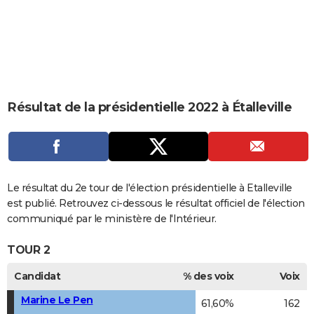
City break
Voyage de noces
Climat
Destinations
Voyage nature
Forum
+
PHOTO
GUIDES D'ACHAT
BONS PLANS
CARTE DE VOEUX
Résultat de la présidentielle 2022 à Étalleville
Carte Bonne année
Carte Pâques
Carte de Noël
Carte Saint-Valentin
Carte d'anniversaire
DICTIONNAIRE
Biographies
Expressions
Dictionnaire
Citations
Proverbes
PROGRAMME TV
COPAINS D'AVANT
Le résultat du 2e tour de l'élection présidentielle à Etalleville
est publié. Retrouvez ci-dessous le résultat officiel de l'élection
Se connecter
Collèges
Universités
Service militaire
S'inscrire
Lycées
Primaires
Entreprises
Avis de recherche
AVIS DE DÉCÈS
communiqué par le ministère de l'Intérieur.
FORUM
TOUR 2
Lifestyle
Sport
Television
Cinema
Bricolage
Culture
Auto
Voyage
Candidat
% des voix
Voix
Marine Le Pen
61,60%
162