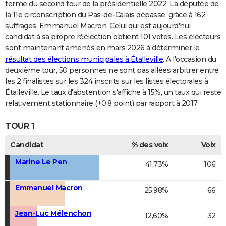
terme du second tour de la présidentielle 2022. La députée de
la 11e circonscription du Pas-de-Calais dépasse, grâce à 162
suffrages, Emmanuel Macron. Celui qui est aujourd'hui
candidat à sa propre réélection obtient 101 votes. Les électeurs
sont maintenant amenés en mars 2026 à déterminer le
résultat des élections municipales à Étalleville
. A l'occasion du
deuxième tour, 50 personnes ne sont pas allées arbitrer entre
les 2 finalistes sur les 324 inscrits sur les listes électorales à
Étalleville. Le taux d'abstention s'affiche à 15%, un taux qui reste
relativement stationnaire (+0.8 point) par rapport à 2017.
TOUR 1
Candidat
% des voix
Voix
Marine Le Pen
41,73%
106
Emmanuel Macron
25,98%
66
Jean-Luc Mélenchon
12,60%
32