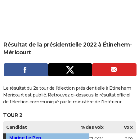
City break
Voyage de noces
Climat
Destinations
Voyage nature
Forum
+
PHOTO
GUIDES D'ACHAT
BONS PLANS
Résultat de la présidentielle 2022 à Étinehem-
CARTE DE VOEUX
Méricourt
Carte Bonne année
Carte Pâques
Carte de Noël
Carte Saint-Valentin
Carte d'anniversaire
DICTIONNAIRE
Biographies
Expressions
Dictionnaire
Citations
Proverbes
PROGRAMME TV
COPAINS D'AVANT
Le résultat du 2e tour de l'élection présidentielle à Etinehem
Se connecter
Collèges
Universités
Service militaire
S'inscrire
Lycées
Primaires
Entreprises
Avis de recherche
Mericourt est publié. Retrouvez ci-dessous le résultat officiel
AVIS DE DÉCÈS
de l'élection communiqué par le ministère de l'Intérieur.
FORUM
TOUR 2
Lifestyle
Sport
Television
Cinema
Bricolage
Culture
Auto
Voyage
Candidat
% des voix
Voix
Marine Le Pen