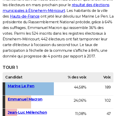
les électeurs en mars prochain pour le
résultat des élections
municipales à Étinehem-Méricourt
. Les habitants de la ville
des
Hauts-de-France
ont jeté leur dévolu sur Marine Le Pen. La
présidente du Rassemblement National précède, grâce à 64%
des suffrages, Emmanuel Macron qui rassemble 36% des
votes. Parmi les 524 inscrits dans les registres électoraux à
Étinehem-Méricourt, 442 électeurs ont fait tamponner leur
carte d'électeur à l'occasion du second tour. Le taux de
participation à l'échelle de la commune s'affiche à 84%, une
donnée qui progresse de 4 points par rapport à 2017.
TOUR 1
Candidat
% des voix
Voix
Marine Le Pen
44,58%
189
Emmanuel Macron
24,06%
102
Jean-Luc Mélenchon
11,08%
47