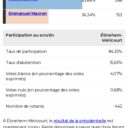
63,66%
268
Emmanuel Macron
36,34%
153
Participation au scrutin
Étinehem-
Méricourt
Taux de participation
84,35%
Taux d'abstention
15,65%
Votes blancs (en pourcentage des votes
4,07%
exprimés)
Votes nuls (en pourcentage des votes
0,68%
exprimés)
Nombre de votants
442
À Étinehem-Méricourt, le
résultat de la présidentielle
est
maintenant connu. Reste désormais à savoir quel choix feront