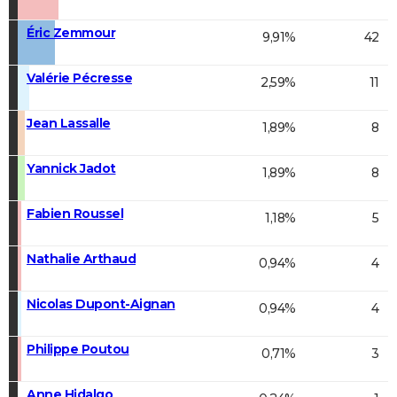
Éric Zemmour
9,91%
42
Valérie Pécresse
2,59%
11
Jean Lassalle
1,89%
8
Yannick Jadot
1,89%
8
Fabien Roussel
1,18%
5
Nathalie Arthaud
0,94%
4
Nicolas Dupont-Aignan
0,94%
4
Philippe Poutou
0,71%
3
Anne Hidalgo