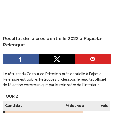
City break
Voyage de noces
Climat
Destinations
Voyage nature
Forum
+
PHOTO
GUIDES D'ACHAT
BONS PLANS
CARTE DE VOEUX
Résultat de la présidentielle 2022 à Fajac-la-
Relenque
Carte Bonne année
Carte Pâques
Carte de Noël
Carte Saint-Valentin
Carte d'anniversaire
DICTIONNAIRE
Biographies
Expressions
Dictionnaire
Citations
Proverbes
PROGRAMME TV
COPAINS D'AVANT
Le résultat du 2e tour de l'élection présidentielle à Fajac la
Se connecter
Collèges
Universités
Service militaire
S'inscrire
Lycées
Primaires
Entreprises
Avis de recherche
AVIS DE DÉCÈS
Relenque est publié. Retrouvez ci-dessous le résultat officiel
de l'élection communiqué par le ministère de l'Intérieur.
FORUM
TOUR 2
Lifestyle
Sport
Television
Cinema
Bricolage
Culture
Auto
Voyage
Candidat
% des voix
Voix