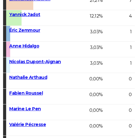
21,21%
7
Yannick Jadot
12,12%
4
Éric Zemmour
3,03%
1
Anne Hidalgo
3,03%
1
Nicolas Dupont-Aignan
3,03%
1
Nathalie Arthaud
0,00%
0
Fabien Roussel
0,00%
0
Marine Le Pen
0,00%
0
Valérie Pécresse
0,00%
0