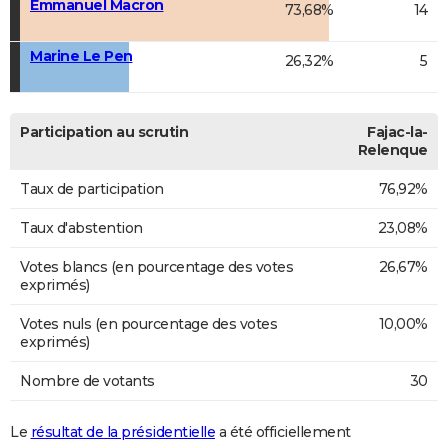
Emmanuel Macron
73,68%
14
Marine Le Pen
26,32%
5
Participation au scrutin
Fajac-la-
Relenque
Taux de participation
76,92%
Taux d'abstention
23,08%
Votes blancs (en pourcentage des votes
26,67%
exprimés)
Votes nuls (en pourcentage des votes
10,00%
exprimés)
Nombre de votants
30
Le
résultat de la présidentielle
a été officiellement