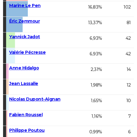
Marine Le Pen
16,83%
102
Éric Zemmour
13,37%
81
Yannick Jadot
6,93%
42
Valérie Pécresse
6,93%
42
Anne Hidalgo
2,31%
14
Jean Lassalle
1,98%
12
Nicolas Dupont-Aignan
1,65%
10
Fabien Roussel
1,16%
7
Philippe Poutou
0,99%
6