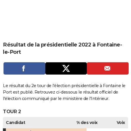
City break
Voyage de noces
Climat
Destinations
Voyage nature
Forum
+
PHOTO
GUIDES D'ACHAT
BONS PLANS
CARTE DE VOEUX
Résultat de la présidentielle 2022 à Fontaine-
le-Port
Carte Bonne année
Carte Pâques
Carte de Noël
Carte Saint-Valentin
Carte d'anniversaire
DICTIONNAIRE
Biographies
Expressions
Dictionnaire
Citations
Proverbes
PROGRAMME TV
COPAINS D'AVANT
Le résultat du 2e tour de l'élection présidentielle à Fontaine le
Se connecter
Collèges
Universités
Service militaire
S'inscrire
Lycées
Primaires
Entreprises
Avis de recherche
AVIS DE DÉCÈS
Port est publié. Retrouvez ci-dessous le résultat officiel de
l'élection communiqué par le ministère de l'Intérieur.
FORUM
TOUR 2
Lifestyle
Sport
Television
Cinema
Bricolage
Culture
Auto
Voyage
Candidat
% des voix
Voix