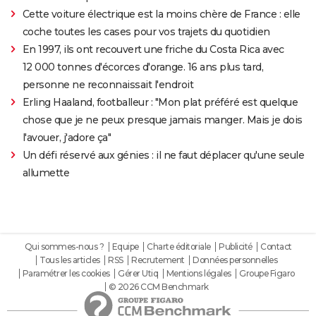
Cette voiture électrique est la moins chère de France : elle
coche toutes les cases pour vos trajets du quotidien
En 1997, ils ont recouvert une friche du Costa Rica avec
12 000 tonnes d'écorces d'orange. 16 ans plus tard,
personne ne reconnaissait l'endroit
Erling Haaland, footballeur : "Mon plat préféré est quelque
chose que je ne peux presque jamais manger. Mais je dois
l'avouer, j'adore ça"
Un défi réservé aux génies : il ne faut déplacer qu'une seule
allumette
Qui sommes-nous ?
Equipe
Charte éditoriale
Publicité
Contact
Tous les articles
RSS
Recrutement
Données personnelles
Paramétrer les cookies
Gérer Utiq
Mentions légales
Groupe Figaro
© 2026 CCM Benchmark