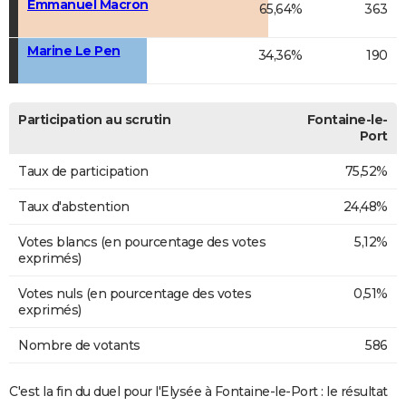
Emmanuel Macron
65,64%
363
Marine Le Pen
34,36%
190
Participation au scrutin
Fontaine-le-
Port
Taux de participation
75,52%
Taux d'abstention
24,48%
Votes blancs (en pourcentage des votes
5,12%
exprimés)
Votes nuls (en pourcentage des votes
0,51%
exprimés)
Nombre de votants
586
C'est la fin du duel pour l'Elysée à Fontaine-le-Port : le résultat