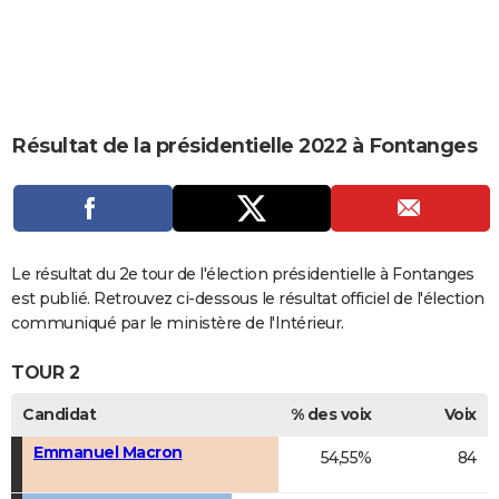
City break
Voyage de noces
Climat
Destinations
Voyage nature
Forum
+
PHOTO
GUIDES D'ACHAT
BONS PLANS
Résultat de la présidentielle 2022 à Fontanges
CARTE DE VOEUX
Carte Bonne année
Carte Pâques
Carte de Noël
Carte Saint-Valentin
Carte d'anniversaire
DICTIONNAIRE
Biographies
Expressions
Dictionnaire
Citations
Proverbes
PROGRAMME TV
Le résultat du 2e tour de l'élection présidentielle à Fontanges
COPAINS D'AVANT
est publié. Retrouvez ci-dessous le résultat officiel de l'élection
communiqué par le ministère de l'Intérieur.
Se connecter
Collèges
Universités
Service militaire
S'inscrire
Lycées
Primaires
Entreprises
Avis de recherche
AVIS DE DÉCÈS
TOUR 2
FORUM
Candidat
% des voix
Voix
Lifestyle
Sport
Television
Cinema
Bricolage
Culture
Auto
Voyage
Emmanuel Macron
54,55%
84