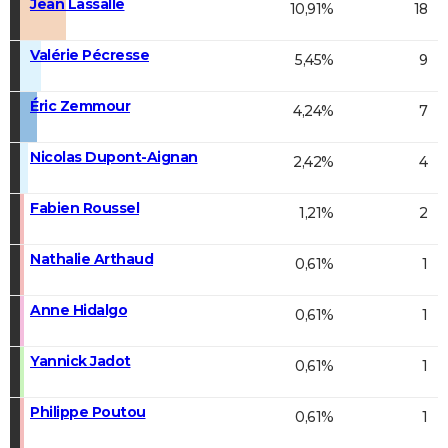
Jean Lassalle
10,91%
18
Valérie Pécresse
5,45%
9
Éric Zemmour
4,24%
7
Nicolas Dupont-Aignan
2,42%
4
Fabien Roussel
1,21%
2
Nathalie Arthaud
0,61%
1
Anne Hidalgo
0,61%
1
Yannick Jadot
0,61%
1
Philippe Poutou
0,61%
1