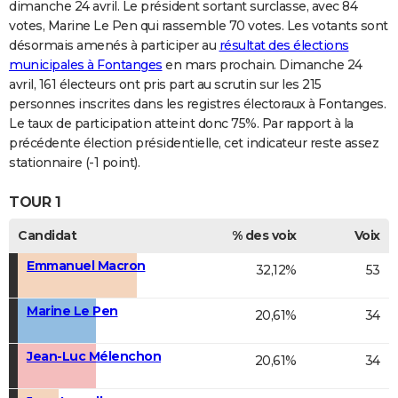
dimanche 24 avril. Le président sortant surclasse, avec 84
votes, Marine Le Pen qui rassemble 70 votes. Les votants sont
désormais amenés à participer au
résultat des élections
municipales à Fontanges
en mars prochain. Dimanche 24
avril, 161 électeurs ont pris part au scrutin sur les 215
personnes inscrites dans les registres électoraux à Fontanges.
Le taux de participation atteint donc 75%. Par rapport à la
précédente élection présidentielle, cet indicateur reste assez
stationnaire (-1 point).
TOUR 1
Candidat
% des voix
Voix
Emmanuel Macron
32,12%
53
Marine Le Pen
20,61%
34
Jean-Luc Mélenchon
20,61%
34