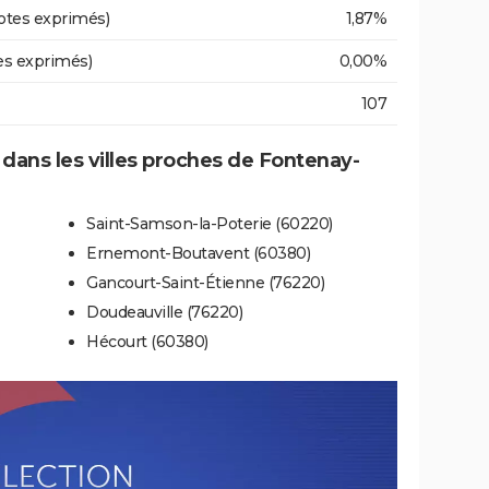
otes exprimés)
1,87%
es exprimés)
0,00%
107
e dans les villes proches de Fontenay-
Saint-Samson-la-Poterie (60220)
Ernemont-Boutavent (60380)
Gancourt-Saint-Étienne (76220)
Doudeauville (76220)
Hécourt (60380)