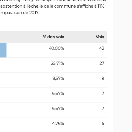
'abstention à l'échelle de la commune s'affiche à 11%,
comparaison de 2017.
% des voix
Voix
40,00%
42
25,71%
27
8,57%
9
6,67%
7
6,67%
7
4,76%
5