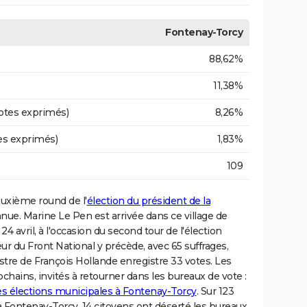
Fontenay-Torcy
88,62%
11,38%
otes exprimés)
8,26%
es exprimés)
1,83%
109
euxième round de l'
élection du président de la
e. Marine Le Pen est arrivée dans ce village de
4 avril, à l'occasion du second tour de l'élection
eur du Front National y précède, avec 65 suffrages,
tre de François Hollande enregistre 33 votes. Les
ochains, invités à retourner dans les bureaux de vote :
es élections municipales à Fontenay-Torcy
. Sur 123
 à Fontenay-Torcy, 14 citoyens ont déserté les bureaux