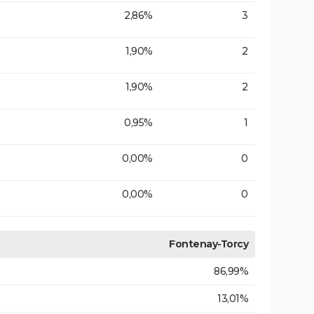
2,86%
3
1,90%
2
1,90%
2
0,95%
1
0,00%
0
0,00%
0
Fontenay-Torcy
86,99%
13,01%