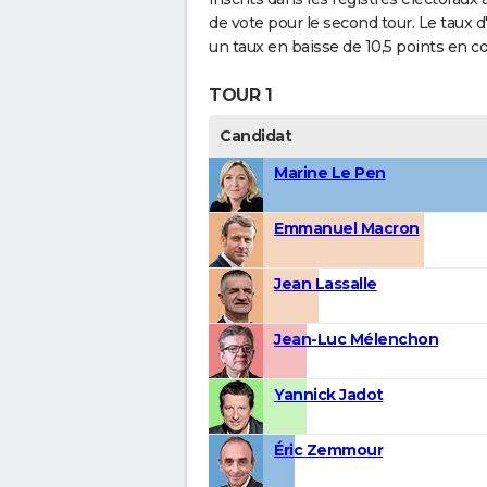
de vote pour le second tour. Le taux d
un taux en baisse de 10,5 points en 
TOUR 1
Candidat
Marine Le Pen
Emmanuel Macron
Jean Lassalle
Jean-Luc Mélenchon
Yannick Jadot
Éric Zemmour