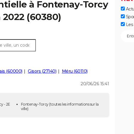
ntielle à Fontenay-Torcy
Actu
n 2022 (60380)
Spo
Les 
ais (60000)
Gisors (27140)
Méru (60110)
20/06/26 15:41
y - 2E
Fontenay-Torcy
(toutes les informations sur la
ville)