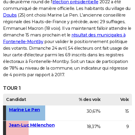
du deuxième round de l'
élection présidentielle
2022 a été
communiqué de manière officielle. Les habitants du village du
Doubs
(25) ont choisi Marine Le Pen. L'ancienne conseillère
régionale des Hauts-de-France y précède, avec 29 suffrages,
Emmanuel Macron (18 voix). Il va maintenant falloir attendre le
dimanche 15 mars prochain et le
résultat des municipales à
Fontenelle-Montby
pour valider le positionnement politique
des votants. Dimanche 24 avril, 54 électeurs ont fait usage de
leur carte d'électeur parmi les 69 inscrits dans les registres
électoraux à Fontenelle-Montby. Soit un taux de participation
de 78% au niveau de la commune, un indicateur qui régresse
de 4 points par rapport à 2017.
TOUR 1
Candidat
% des voix
Voix
Marine Le Pen
30,61%
15
Jean-Luc Mélenchon
18,37%
9