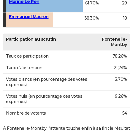
Marine Le Pen
61,70%
29
Emmanuel Macron
38,30%
18
Participation au scrutin
Fontenelle-
Montby
Taux de participation
78,26%
Taux d'abstention
21,74%
Votes blancs (en pourcentage des votes
3,70%
exprimés)
Votes nuls (en pourcentage des votes
9,26%
exprimés)
Nombre de votants
54
À Fontenelle-Montby, l'attente touche enfin à sa fin : le résultat