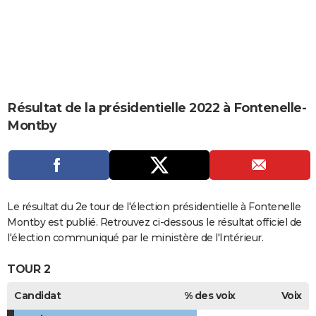
City break
Voyage de noces
Climat
Destinations
Voyage nature
Forum
+
PHOTO
GUIDES D'ACHAT
BONS PLANS
CARTE DE VOEUX
Résultat de la présidentielle 2022 à Fontenelle-
Montby
Carte Bonne année
Carte Pâques
Carte de Noël
Carte Saint-Valentin
Carte d'anniversaire
DICTIONNAIRE
Biographies
Expressions
Dictionnaire
Citations
Proverbes
PROGRAMME TV
COPAINS D'AVANT
Le résultat du 2e tour de l'élection présidentielle à Fontenelle
Se connecter
Collèges
Universités
Service militaire
S'inscrire
Lycées
Primaires
Entreprises
Avis de recherche
AVIS DE DÉCÈS
Montby est publié. Retrouvez ci-dessous le résultat officiel de
l'élection communiqué par le ministère de l'Intérieur.
FORUM
TOUR 2
Lifestyle
Sport
Television
Cinema
Bricolage
Culture
Auto
Voyage
Candidat
% des voix
Voix