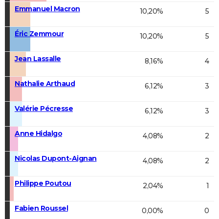
Emmanuel Macron
10,20%
5
Éric Zemmour
10,20%
5
Jean Lassalle
8,16%
4
Nathalie Arthaud
6,12%
3
Valérie Pécresse
6,12%
3
Anne Hidalgo
4,08%
2
Nicolas Dupont-Aignan
4,08%
2
Philippe Poutou
2,04%
1
Fabien Roussel
0,00%
0