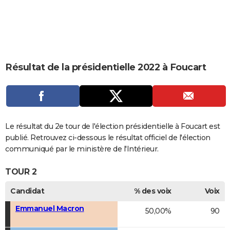
City break
Voyage de noces
Climat
Destinations
Voyage nature
Forum
+
PHOTO
GUIDES D'ACHAT
BONS PLANS
Résultat de la présidentielle 2022 à Foucart
CARTE DE VOEUX
Carte Bonne année
Carte Pâques
Carte de Noël
Carte Saint-Valentin
Carte d'anniversaire
DICTIONNAIRE
Biographies
Expressions
Dictionnaire
Citations
Proverbes
PROGRAMME TV
Le résultat du 2e tour de l'élection présidentielle à Foucart est
COPAINS D'AVANT
publié. Retrouvez ci-dessous le résultat officiel de l'élection
communiqué par le ministère de l'Intérieur.
Se connecter
Collèges
Universités
Service militaire
S'inscrire
Lycées
Primaires
Entreprises
Avis de recherche
AVIS DE DÉCÈS
TOUR 2
FORUM
Candidat
% des voix
Voix
Lifestyle
Sport
Television
Cinema
Bricolage
Culture
Auto
Voyage
Emmanuel Macron
50,00%
90