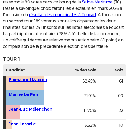
rassemble 90 votes dans ce bourg de la
Seine-Maritime
(76).
Reste à savoir quel choix feront les électeurs en mars 2026 à
l'occasion du
résultat des municipales à Foucart
. A l'occasion
du second tour, 189 votants sont allés départager les deux
finalistes sur les 241 inscrits sur les listes électorales à Foucart.
La participation atteint ainsi 78% à l'échelle de la commune,
un chiffre qui demeure relativement stationnaire (-1 point) en
comparaison de la précédente élection présidentielle.
TOUR 1
Candidat
% des voix
Voix
Emmanuel Macron
32,45%
61
Marine Le Pen
31,91%
60
Jean-Luc Mélenchon
11,70%
22
Jean Lassalle
5,32%
10