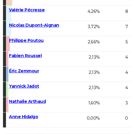
Valérie Pécresse
4,26%
8
Nicolas Dupont-Aignan
3,72%
7
Philippe Poutou
2,66%
5
Fabien Roussel
2,13%
4
Éric Zemmour
2,13%
4
Yannick Jadot
2,13%
4
Nathalie Arthaud
1,60%
3
Anne Hidalgo
0,00%
0