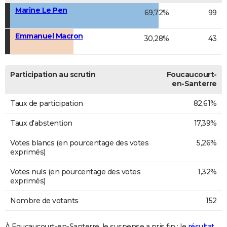
Marine Le Pen
69,72%
99
Emmanuel Macron
30,28%
43
Participation au scrutin
Foucaucourt-
en-Santerre
Taux de participation
82,61%
Taux d'abstention
17,39%
Votes blancs (en pourcentage des votes
5,26%
exprimés)
Votes nuls (en pourcentage des votes
1,32%
exprimés)
Nombre de votants
152
À Foucaucourt-en-Santerre, le suspense a pris fin : le
résultat