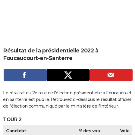
City break
Voyage de noces
Climat
Destinations
Voyage nature
Forum
+
PHOTO
GUIDES D'ACHAT
BONS PLANS
CARTE DE VOEUX
Résultat de la présidentielle 2022 à
Carte Bonne année
Carte Pâques
Carte de Noël
Carte Saint-Valentin
Carte d'anniversaire
DICTIONNAIRE
Foucaucourt-en-Santerre
Biographies
Expressions
Dictionnaire
Citations
Proverbes
PROGRAMME TV
COPAINS D'AVANT
Se connecter
Collèges
Universités
Service militaire
S'inscrire
Lycées
Primaires
Entreprises
Avis de recherche
Le résultat du 2e tour de l'élection présidentielle à Foucaucourt
AVIS DE DÉCÈS
en Santerre est publié. Retrouvez ci-dessous le résultat officiel
FORUM
de l'élection communiqué par le ministère de l'Intérieur.
Lifestyle
Sport
Television
Cinema
Bricolage
Culture
Auto
Voyage
TOUR 2
Candidat
% des voix
Voix