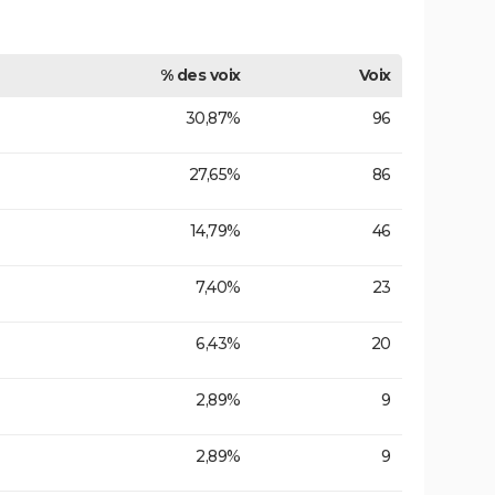
% des voix
Voix
30,87%
96
27,65%
86
14,79%
46
7,40%
23
6,43%
20
2,89%
9
2,89%
9