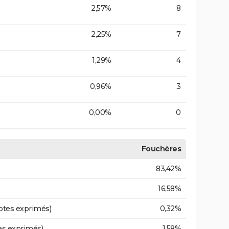
2,57%
8
2,25%
7
1,29%
4
0,96%
3
0,00%
0
Fouchères
83,42%
16,58%
otes exprimés)
0,32%
es exprimés)
1,58%