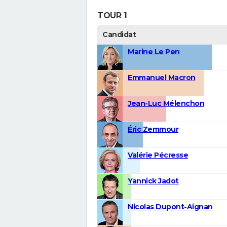
TOUR 1
Candidat
Marine Le Pen
Emmanuel Macron
Jean-Luc Mélenchon
Éric Zemmour
Valérie Pécresse
Yannick Jadot
Nicolas Dupont-Aignan