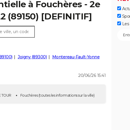
tielle à Fouchères - 2e
Actu
2 (89150) [DEFINITIF]
Spo
Les 
89100)
Joigny (89300)
Montereau-Fault-Yonne
20/06/26 15:41
2E TOUR
Fouchères
(toutes les informations sur la ville)