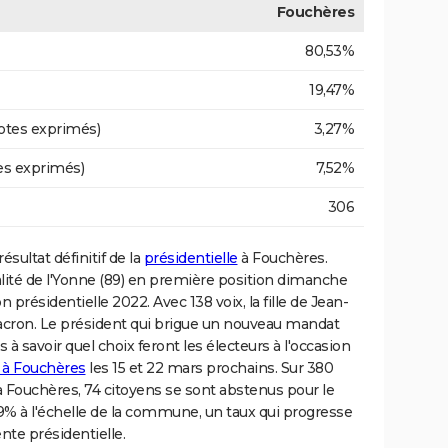
Fouchères
80,53%
19,47%
otes exprimés)
3,27%
es exprimés)
7,52%
306
ésultat définitif de la
présidentielle
à Fouchères.
alité de l'Yonne (89) en première position dimanche
tion présidentielle 2022. Avec 138 voix, la fille de Jean-
ron. Le président qui brigue un nouveau mandat
 à savoir quel choix feront les électeurs à l'occasion
s à Fouchères
les 15 et 22 mars prochains. Sur 380
 à Fouchères, 74 citoyens se sont abstenus pour le
9% à l'échelle de la commune, un taux qui progresse
ente présidentielle.