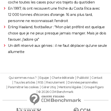
coche toutes les cases pour vos trajets du quotidien
En 1997, ils ont recouvert une friche du Costa Rica avec
12 000 tonnes d'écorces d'orange. 16 ans plus tard,
personne ne reconnaissait l'endroit
Erling Haaland, footballeur : "Mon plat préféré est quelque
chose que je ne peux presque jamais manger. Mais je dois
l'avouer, j'adore ça"
Un défi réservé aux génies : il ne faut déplacer qu'une seule
allumette
Qui sommes-nous ?
Equipe
Charte éditoriale
Publicité
Contact
Tous les articles
RSS
Recrutement
Données personnelles
Paramétrer les cookies
Gérer Utiq
Mentions légales
Groupe Figaro
© 2026 CCM Benchmark