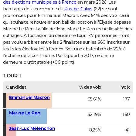
des élections municipales à Frencq
en mars 2026. Les
habitants de la commune du
Pas-de-Calais
(62) se sont
prononcés pour Emmanuel Macron. Avec 54% des voix, celui
qui souhaite renouveler son bail de location à l'Elysée dépasse
Marine Le Pen. La fille de Jean-Marie Le Pen recueille 46% des
suffrages. A l'occasion du deuxième tour, 147 personnes n'ont
pas voulu arbitrer entre les 2 finalistes sur les 660 inscrits sur
les listes électorales à Frencq. Soit une abstention de 22% à
l'échelle de la commune. Par rapport à 2017, ce chiffre
demeure plutôt stable (+0.5 point).
TOUR 1
Candidat
% des voix
Voix
Emmanuel Macron
35,61%
177
Marine Le Pen
32,19%
160
Jean-Luc Mélenchon
8,25%
41