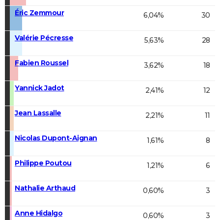
Éric Zemmour
6,04%
30
Valérie Pécresse
5,63%
28
Fabien Roussel
3,62%
18
Yannick Jadot
2,41%
12
Jean Lassalle
2,21%
11
Nicolas Dupont-Aignan
1,61%
8
Philippe Poutou
1,21%
6
Nathalie Arthaud
0,60%
3
Anne Hidalgo
0,60%
3