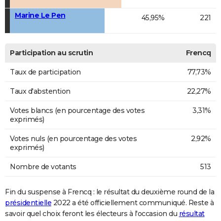
Marine Le Pen
45,95%
221
Participation au scrutin
Frencq
Taux de participation
77,73%
Taux d'abstention
22,27%
Votes blancs (en pourcentage des votes
3,31%
exprimés)
Votes nuls (en pourcentage des votes
2,92%
exprimés)
Nombre de votants
513
Fin du suspense à Frencq : le résultat du deuxième round de la
présidentielle
2022 a été officiellement communiqué. Reste à
savoir quel choix feront les électeurs à l'occasion du
résultat