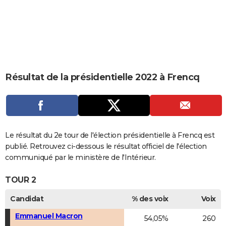
City break
Voyage de noces
Climat
Destinations
Voyage nature
Forum
+
PHOTO
GUIDES D'ACHAT
BONS PLANS
CARTE DE VOEUX
Résultat de la présidentielle 2022 à Frencq
Carte Bonne année
Carte Pâques
Carte de Noël
Carte Saint-Valentin
Carte d'anniversaire
DICTIONNAIRE
Biographies
Expressions
Dictionnaire
Citations
Proverbes
PROGRAMME TV
COPAINS D'AVANT
Le résultat du 2e tour de l'élection présidentielle à Frencq est
publié. Retrouvez ci-dessous le résultat officiel de l'élection
Se connecter
Collèges
Universités
Service militaire
S'inscrire
Lycées
Primaires
Entreprises
Avis de recherche
AVIS DE DÉCÈS
communiqué par le ministère de l'Intérieur.
FORUM
TOUR 2
Lifestyle
Sport
Television
Cinema
Bricolage
Culture
Auto
Voyage
Candidat
% des voix
Voix
Emmanuel Macron
54,05%
260