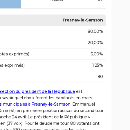
Fresnay-le-Samson
80,00%
20,00%
otes exprimés)
5,00%
es exprimés)
1,25%
80
'élection du président de la République
est
savoir quel choix feront les habitants en mars
ons municipales à Fresnay-le-Samson
. Emmanuel
Orne (61) en première position au soir du second tour
anche 24 avril. Le président de la République y
Pen (37 voix). Pour le deuxième tour, 80 votants ont
sur les 100 personnes inscrites sur les listes