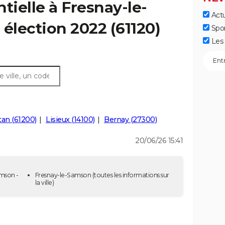
tielle à Fresnay-le-
Actu
 élection 2022 (61120)
Spo
Les 
an (61200)
Lisieux (14100)
Bernay (27300)
20/06/26 15:41
amson -
Fresnay-le-Samson
(toutes les informations sur
la ville)