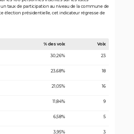
t un taux de participation au niveau de la commune de
élection présidentielle, cet indicateur régresse de
% des voix
Voix
30,26%
23
23,68%
18
21,05%
16
11,84%
9
6,58%
5
3,95%
3