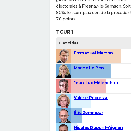
électorales à Fresnay-le-Samson. Soi
80%. En comparaison de la précédente 
7,8 points.
TOUR 1
Candidat
Emmanuel Macron
Marine Le Pen
Jean-Luc Mélenchon
Valérie Pécresse
Éric Zemmour
Nicolas Dupont-Aignan