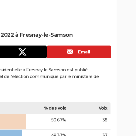
le 2022 à Fresnay-le-Samson
Email
résidentielle à Fresnay le Samson est publié.
ciel de l'élection communiqué par le ministère de
% des voix
Voix
50,67%
38
49,33%
37