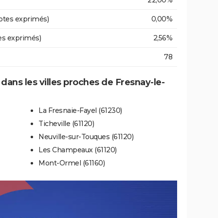
22,00%
otes exprimés)
0,00%
es exprimés)
2,56%
78
 dans les villes proches de Fresnay-le-
La Fresnaie-Fayel (61230)
Ticheville (61120)
Neuville-sur-Touques (61120)
Les Champeaux (61120)
Mont-Ormel (61160)