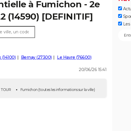
ntielle à Fumichon - 2e
Actu
22 (14590) [DEFINITIF]
Spo
Les 
x (14100)
Bernay (27300)
Le Havre (76600)
20/06/26 15:41
2E TOUR
Fumichon
(toutes les informations sur la ville)