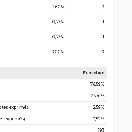
1,60%
3
0,53%
1
0,53%
1
0,00%
0
Fumichon
76,59%
23,41%
otes exprimés)
2,59%
es exprimés)
0,52%
193