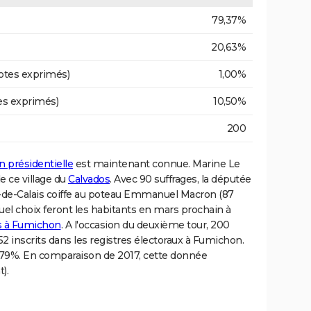
79,37%
20,63%
otes exprimés)
1,00%
es exprimés)
10,50%
200
n présidentielle
est maintenant connue. Marine Le
e ce village du
Calvados
. Avec 90 suffrages, la députée
s-de-Calais coiffe au poteau Emmanuel Macron (87
quel choix feront les habitants en mars prochain à
es à Fumichon
. A l'occasion du deuxième tour, 200
252 inscrits dans les registres électoraux à Fumichon.
 79%. En comparaison de 2017, cette donnée
).