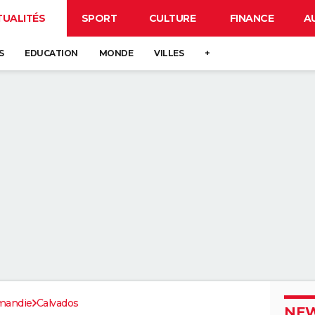
TUALITÉS
SPORT
CULTURE
FINANCE
A
S
EDUCATION
MONDE
VILLES
+
mandie
Calvados
NEW