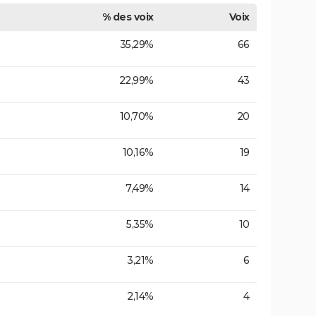
% des voix
Voix
35,29%
66
22,99%
43
10,70%
20
10,16%
19
7,49%
14
5,35%
10
3,21%
6
2,14%
4