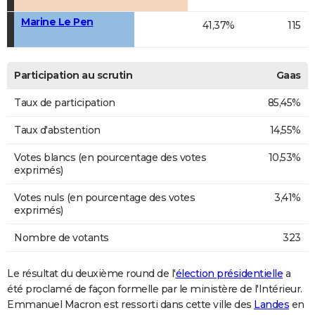
Marine Le Pen
41,37%
115
Participation au scrutin
Gaas
Taux de participation
85,45%
Taux d'abstention
14,55%
Votes blancs (en pourcentage des votes
10,53%
exprimés)
Votes nuls (en pourcentage des votes
3,41%
exprimés)
Nombre de votants
323
Le résultat du deuxième round de l'
élection présidentielle
a
été proclamé de façon formelle par le ministère de l'Intérieur.
Emmanuel Macron est ressorti dans cette ville des
Landes
en