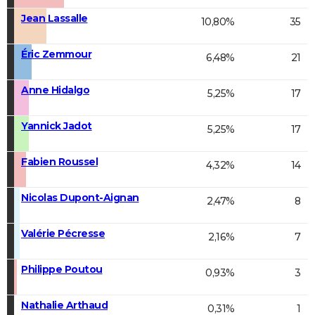
Jean Lassalle
10,80%
35
Éric Zemmour
6,48%
21
Anne Hidalgo
5,25%
17
Yannick Jadot
5,25%
17
Fabien Roussel
4,32%
14
Nicolas Dupont-Aignan
2,47%
8
Valérie Pécresse
2,16%
7
Philippe Poutou
0,93%
3
Nathalie Arthaud
0,31%
1