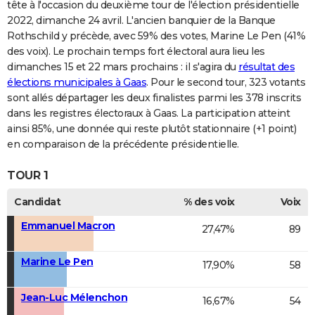
tête à l'occasion du deuxième tour de l'élection présidentielle
2022, dimanche 24 avril. L'ancien banquier de la Banque
Rothschild y précède, avec 59% des votes, Marine Le Pen (41%
des voix). Le prochain temps fort électoral aura lieu les
dimanches 15 et 22 mars prochains : il s'agira du
résultat des
élections municipales à Gaas
. Pour le second tour, 323 votants
sont allés départager les deux finalistes parmi les 378 inscrits
dans les registres électoraux à Gaas. La participation atteint
ainsi 85%, une donnée qui reste plutôt stationnaire (+1 point)
en comparaison de la précédente présidentielle.
TOUR 1
Candidat
% des voix
Voix
Emmanuel Macron
27,47%
89
Marine Le Pen
17,90%
58
Jean-Luc Mélenchon
16,67%
54