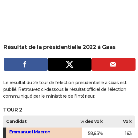
City break
Voyage de noces
Climat
Destinations
Voyage nature
Forum
+
PHOTO
GUIDES D'ACHAT
BONS PLANS
CARTE DE VOEUX
Résultat de la présidentielle 2022 à Gaas
Carte Bonne année
Carte Pâques
Carte de Noël
Carte Saint-Valentin
Carte d'anniversaire
DICTIONNAIRE
Biographies
Expressions
Dictionnaire
Citations
Proverbes
PROGRAMME TV
COPAINS D'AVANT
Le résultat du 2e tour de l'élection présidentielle à Gaas est
publié. Retrouvez ci-dessous le résultat officiel de l'élection
Se connecter
Collèges
Universités
Service militaire
S'inscrire
Lycées
Primaires
Entreprises
Avis de recherche
AVIS DE DÉCÈS
communiqué par le ministère de l'Intérieur.
FORUM
TOUR 2
Lifestyle
Sport
Television
Cinema
Bricolage
Culture
Auto
Voyage
Candidat
% des voix
Voix
Emmanuel Macron
58,63%
163