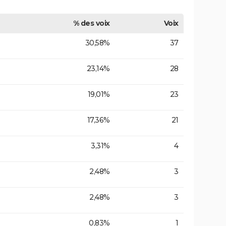
% des voix
Voix
30,58%
37
23,14%
28
19,01%
23
17,36%
21
3,31%
4
2,48%
3
2,48%
3
0,83%
1