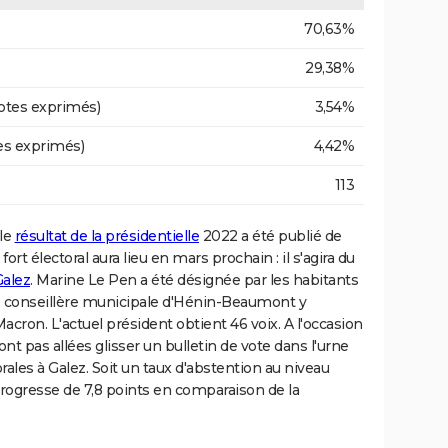
70,63%
29,38%
otes exprimés)
3,54%
es exprimés)
4,42%
113
 le
résultat de la présidentielle
2022 a été publié de
ort électoral aura lieu en mars prochain : il s'agira du
Galez
. Marine Le Pen a été désignée par les habitants
e conseillère municipale d'Hénin-Beaumont y
cron. L'actuel président obtient 46 voix. A l'occasion
t pas allées glisser un bulletin de vote dans l'urne
torales à Galez. Soit un taux d'abstention au niveau
gresse de 7,8 points en comparaison de la