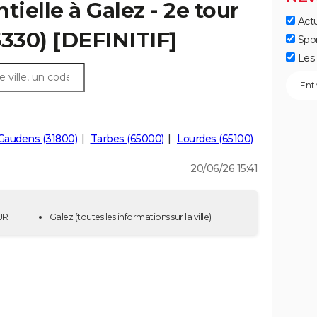
tielle à Galez - 2e tour
Actu
5330) [DEFINITIF]
Spo
Les 
Gaudens (31800)
Tarbes (65000)
Lourdes (65100)
20/06/26 15:41
OUR
Galez
(toutes les informations sur la ville)