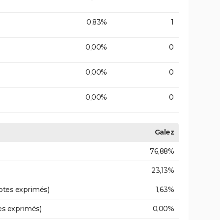
0,83%
1
0,00%
0
0,00%
0
0,00%
0
Galez
76,88%
23,13%
otes exprimés)
1,63%
es exprimés)
0,00%