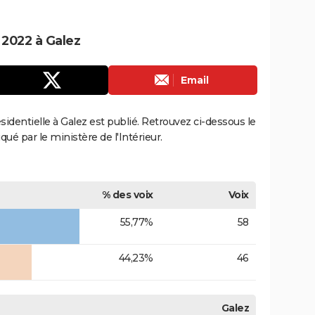
 2022 à Galez
Email
ésidentielle à Galez est publié. Retrouvez ci-dessous le
qué par le ministère de l'Intérieur.
% des voix
Voix
55,77%
58
44,23%
46
Galez