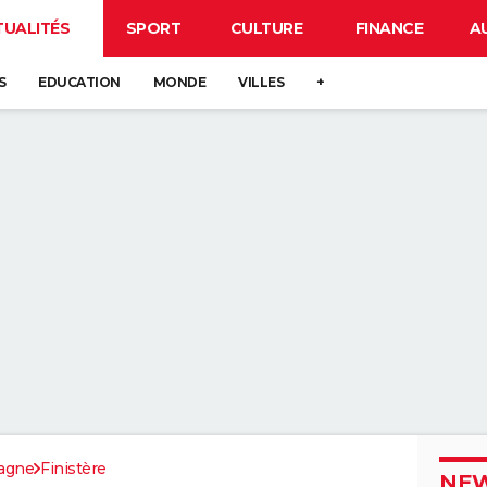
TUALITÉS
SPORT
CULTURE
FINANCE
A
S
EDUCATION
MONDE
VILLES
+
agne
Finistère
NEW