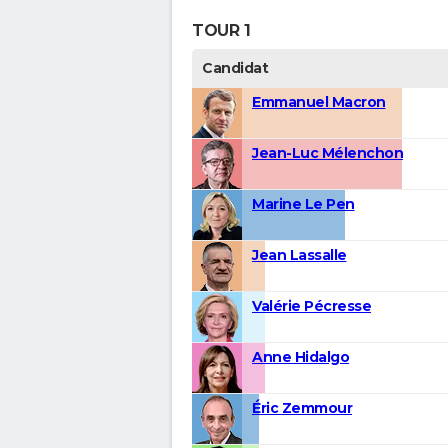
TOUR 1
Candidat
Emmanuel Macron
Jean-Luc Mélenchon
Marine Le Pen
Jean Lassalle
Valérie Pécresse
Anne Hidalgo
Éric Zemmour