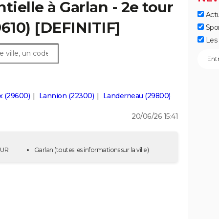
tielle à Garlan - 2e tour
Actu
9610) [DEFINITIF]
Spo
Les 
x (29600)
Lannion (22300)
Landerneau (29800)
20/06/26 15:41
OUR
Garlan
(toutes les informations sur la ville)