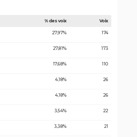
% des voix
Voix
27,97%
174
27,81%
173
17,68%
110
4,18%
26
4,18%
26
3,54%
22
3,38%
21