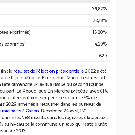
79,82%
20,18%
otes exprimés)
13,20%
es exprimés)
4,29%
629
fin : le
résultat de l'élection présidentielle
2022 a été
eur de façon officielle. Emmanuel Macron est ressorti
te dimanche 24 avril, à l'issue du second tour de
ur du parti La République En Marche précède, avec 61%
ienne parlementaire européenne obtient 39% des
mars 2026, amenés à retourner dans les bureaux de
unicipales à Garlan
. Dimanche 24 avril, 159
armi les 788 inscrits dans les registres électoraux à
20% au niveau de la commune, un taux qui reste plutôt
ison de 2017.