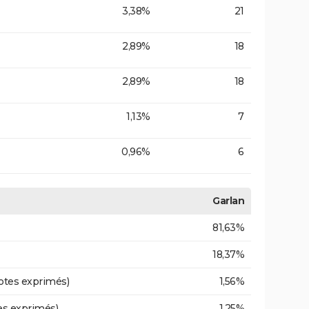
3,38%
21
2,89%
18
2,89%
18
1,13%
7
0,96%
6
Garlan
81,63%
18,37%
otes exprimés)
1,56%
es exprimés)
1,25%