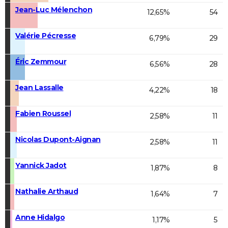
Jean-Luc Mélenchon
12,65%
54
Valérie Pécresse
6,79%
29
Éric Zemmour
6,56%
28
Jean Lassalle
4,22%
18
Fabien Roussel
2,58%
11
Nicolas Dupont-Aignan
2,58%
11
Yannick Jadot
1,87%
8
Nathalie Arthaud
1,64%
7
Anne Hidalgo
1,17%
5