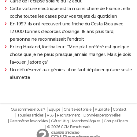
Carte de l'éclipse solaire du 12 août
Cette voiture électrique est la moins chère de France : elle
coche toutes les cases pour vos trajets du quotidien
En 1997, ils ont recouvert une friche du Costa Rica avec
12 000 tonnes d'écorces d'orange. 16 ans plus tard,
personne ne reconnaissait l'endroit
Erling Haaland, footballeur : "Mon plat préféré est quelque
chose que je ne peux presque jamais manger. Mais je dois
l'avouer, j'adore ça"
Un défi réservé aux génies : il ne faut déplacer qu'une seule
allumette
Qui sommes-nous ?
Equipe
Charte éditoriale
Publicité
Contact
Tous les articles
RSS
Recrutement
Données personnelles
Paramétrer les cookies
Gérer Utiq
Mentions légales
Groupe Figaro
© 2026 CCM Benchmark