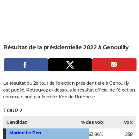
City break
Voyage de noces
Climat
Destinations
Voyage nature
Forum
+
PHOTO
GUIDES D'ACHAT
BONS PLANS
CARTE DE VOEUX
Résultat de la présidentielle 2022 à Genouilly
Carte Bonne année
Carte Pâques
Carte de Noël
Carte Saint-Valentin
Carte d'anniversaire
DICTIONNAIRE
Biographies
Expressions
Dictionnaire
Citations
Proverbes
PROGRAMME TV
COPAINS D'AVANT
Le résultat du 2e tour de l'élection présidentielle à Genouilly
est publié. Retrouvez ci-dessous le résultat officiel de l'élection
Se connecter
Collèges
Universités
Service militaire
S'inscrire
Lycées
Primaires
Entreprises
Avis de recherche
AVIS DE DÉCÈS
communiqué par le ministère de l'Intérieur.
FORUM
TOUR 2
Lifestyle
Sport
Television
Cinema
Bricolage
Culture
Auto
Voyage
Candidat
% des voix
Voix
Marine Le Pen
63,86%
258