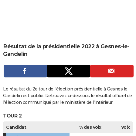
City break
Voyage de noces
Climat
Destinations
Voyage nature
Forum
+
PHOTO
GUIDES D'ACHAT
BONS PLANS
CARTE DE VOEUX
Résultat de la présidentielle 2022 à Gesnes-le-
Gandelin
Carte Bonne année
Carte Pâques
Carte de Noël
Carte Saint-Valentin
Carte d'anniversaire
DICTIONNAIRE
Biographies
Expressions
Dictionnaire
Citations
Proverbes
PROGRAMME TV
COPAINS D'AVANT
Le résultat du 2e tour de l'élection présidentielle à Gesnes le
Se connecter
Collèges
Universités
Service militaire
S'inscrire
Lycées
Primaires
Entreprises
Avis de recherche
AVIS DE DÉCÈS
Gandelin est publié. Retrouvez ci-dessous le résultat officiel de
l'élection communiqué par le ministère de l'Intérieur.
FORUM
TOUR 2
Lifestyle
Sport
Television
Cinema
Bricolage
Culture
Auto
Voyage
Candidat
% des voix
Voix