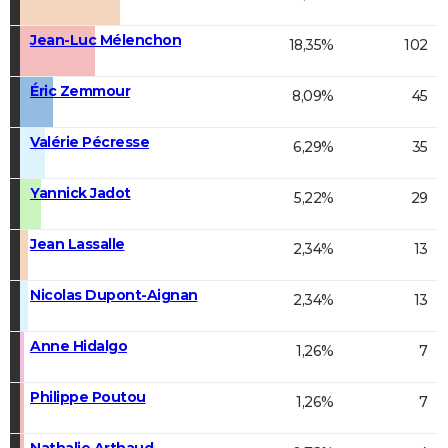
Jean-Luc Mélenchon
18,35%
102
Éric Zemmour
8,09%
45
Valérie Pécresse
6,29%
35
Yannick Jadot
5,22%
29
Jean Lassalle
2,34%
13
Nicolas Dupont-Aignan
2,34%
13
Anne Hidalgo
1,26%
7
Philippe Poutou
1,26%
7
Nathalie Arthaud