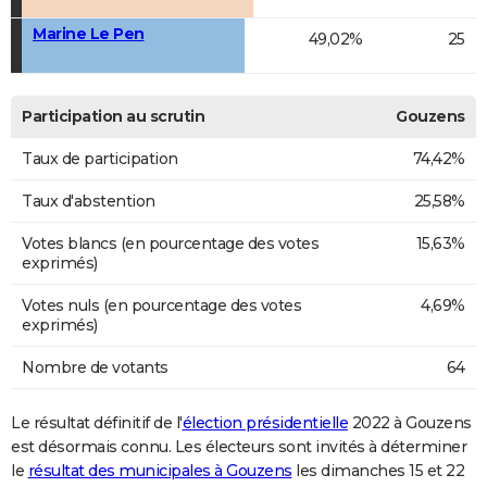
Marine Le Pen
49,02%
25
Participation au scrutin
Gouzens
Taux de participation
74,42%
Taux d'abstention
25,58%
Votes blancs (en pourcentage des votes
15,63%
exprimés)
Votes nuls (en pourcentage des votes
4,69%
exprimés)
Nombre de votants
64
Le résultat définitif de l'
élection présidentielle
2022 à Gouzens
est désormais connu. Les électeurs sont invités à déterminer
le
résultat des municipales à Gouzens
les dimanches 15 et 22