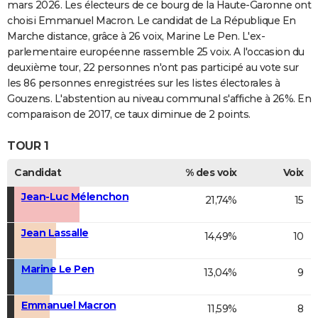
mars 2026. Les électeurs de ce bourg de la Haute-Garonne ont
choisi Emmanuel Macron. Le candidat de La République En
Marche distance, grâce à 26 voix, Marine Le Pen. L'ex-
parlementaire européenne rassemble 25 voix. A l'occasion du
deuxième tour, 22 personnes n'ont pas participé au vote sur
les 86 personnes enregistrées sur les listes électorales à
Gouzens. L'abstention au niveau communal s'affiche à 26%. En
comparaison de 2017, ce taux diminue de 2 points.
TOUR 1
Candidat
% des voix
Voix
Jean-Luc Mélenchon
21,74%
15
Jean Lassalle
14,49%
10
Marine Le Pen
13,04%
9
Emmanuel Macron
11,59%
8