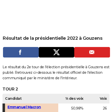
City break
Voyage de noces
Climat
Destinations
Voyage nature
Forum
+
PHOTO
GUIDES D'ACHAT
BONS PLANS
CARTE DE VOEUX
Résultat de la présidentielle 2022 à Gouzens
Carte Bonne année
Carte Pâques
Carte de Noël
Carte Saint-Valentin
Carte d'anniversaire
DICTIONNAIRE
Biographies
Expressions
Dictionnaire
Citations
Proverbes
PROGRAMME TV
COPAINS D'AVANT
Le résultat du 2e tour de l'élection présidentielle à Gouzens est
publié. Retrouvez ci-dessous le résultat officiel de l'élection
Se connecter
Collèges
Universités
Service militaire
S'inscrire
Lycées
Primaires
Entreprises
Avis de recherche
AVIS DE DÉCÈS
communiqué par le ministère de l'Intérieur.
FORUM
TOUR 2
Lifestyle
Sport
Television
Cinema
Bricolage
Culture
Auto
Voyage
Candidat
% des voix
Voix
Emmanuel Macron
50,98%
26