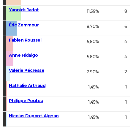
Yannick Jadot
11,59%
8
Éric Zemmour
8,70%
6
Fabien Roussel
5,80%
4
Anne Hidalgo
5,80%
4
Valérie Pécresse
2,90%
2
Nathalie Arthaud
1,45%
1
Philippe Poutou
1,45%
1
Nicolas Dupont-Aignan
1,45%
1